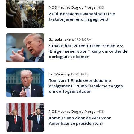
NOS Met het Oog op Morgen
NOS
Zuid-Koreaanse wapenindustrie
laatste jaren enorm gegroeid
Spraakmakers
KRO-NCRV
Staakt-het-vuren tussen Iran en VS:
'Enige manier voor Trump om onder de
oorlog uit te komen'
EenVandaag
AVROTROS
Tom van 't Einde over deadline
dreigement Trump: 'Maak me zorgen
om oorlogsmisdaden'
NOS Met het Oog op Morgen
NOS
Komt Trump door de APK voor
Amerikaanse presidenten?