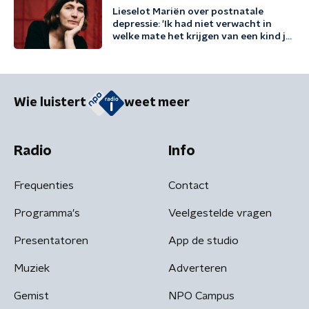
Lieselot Mariën over postnatale
depressie: 'Ik had niet verwacht in
welke mate het krijgen van een kind je
existentieel kan raken'
Wie luistert
weet meer
Radio
Info
Frequenties
Contact
Programma's
Veelgestelde vragen
Presentatoren
App de studio
Muziek
Adverteren
Gemist
NPO Campus