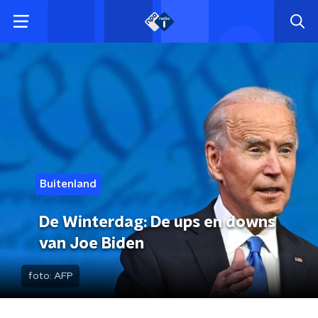
Buitenland
De Winterdag: De ups en downs
van Joe Biden
foto:
AFP