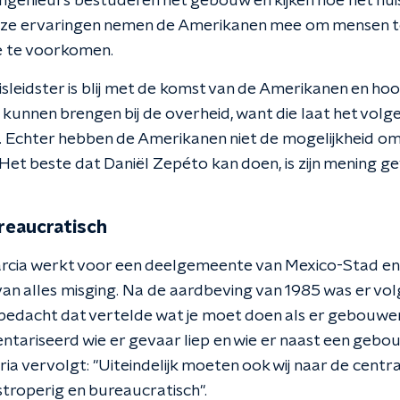
ngenieurs bestuderen het gebouw en kijken hoe het huis 
eze ervaringen nemen de Amerikanen mee om mensen t
e te voorkomen.
leidster is blij met de komst van de Amerikanen en hoopt
kunnen brengen bij de overheid, want die laat het volg
. Echter hebben de Amerikanen niet de mogelijkheid om
. Het beste dat Daniël Zepéto kan doen, is zijn mening 
reaucratisch
rcia werkt voor een deelgemeente van Mexico-Stad en 
van alles misging. Na de aardbeving van 1985 was er vo
dacht dat vertelde wat je moet doen als er gebouwen z
ventariseerd wie er gevaar liep en wie er naast een geb
ria vervolgt: "Uiteindelijk moeten ook wij naar de cent
stroperig en bureaucratisch".