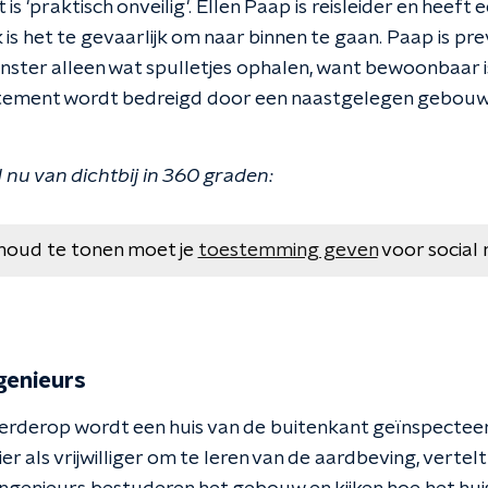
 is 'praktisch onveilig'. Ellen Paap is reisleider en heeft 
k is het te gevaarlijk om naar binnen te gaan. Paap is p
ter alleen wat spulletjes ophalen, want bewoonbaar is 
ement wordt bedreigd door een naastgelegen gebouw 
 nu van dichtbij in 360 graden:
houd te tonen moet je
toestemming geven
voor social 
genieurs
verderop wordt een huis van de buitenkant geïnspecte
hier als vrijwilliger om te leren van de aardbeving, verte