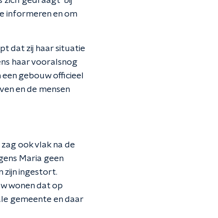
zich 'gedraagt' bij
e informeren en om
 dat zij haar situatie
ens haar vooralsnog
 een gebouw officieel
geven en de mensen
zag ook vlak na de
lgens Maria geen
ijn ingestort.
ouw wonen dat op
rale gemeente en daar