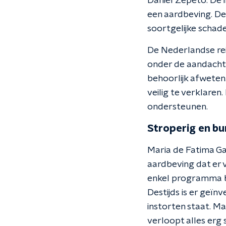
Daniël Zepéto. De i
een aardbeving. D
soortgelijke schad
De Nederlandse reis
onder de aandacht 
behoorlijk afweten
veilig te verklaren
ondersteunen.
Stroperig en bu
Maria de Fatima Ga
aardbeving dat er 
enkel programma be
Destijds is er geïn
instorten staat. Ma
verloopt alles erg 