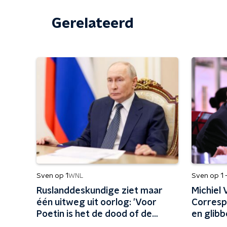
Gerelateerd
Sven op 1
Sven op 1 
WNL
Ruslanddeskundige ziet maar
Michiel 
één uitweg uit oorlog: 'Voor
Correspo
Poetin is het de dood of de
en glibb
gladiolen'