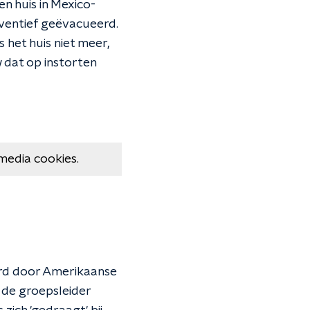
een huis in Mexico-
reventief geëvacueerd.
het huis niet meer,
dat op instorten
media cookies.
erd door Amerikaanse
lt de groepsleider