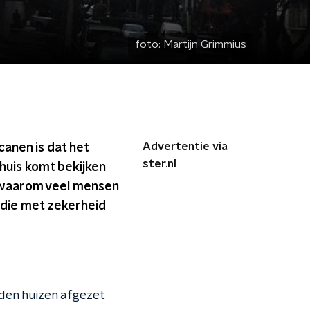
foto:
Martijn Grimmius
Advertentie via
anen is dat het
ster.nl
huis komt bekijken
n waarom veel mensen
 die met zekerheid
den huizen afgezet