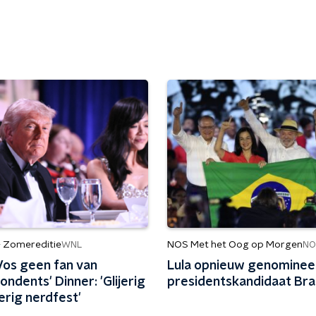
- Zomereditie
NOS Met het Oog op Morgen
WNL
NO
Vos geen fan van
Lula opnieuw genomineer
ndents' Dinner: 'Glijerig
presidentskandidaat Braz
erig nerdfest'