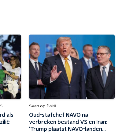
Sven op 1
S
WNL
d als
Oud-stafchef NAVO na
ilië
verbreken bestand VS en Iran:
'Trump plaatst NAVO-landen
voor dilemma'