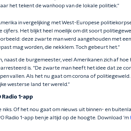
maar het tekent de wanhoop van de lokale politiek."
Amerika in vergelijking met West-Europese politiekorps
de cijfers. Het blijkt heel moeilijk om dit soort politiegew
voorbeeld: deze zwarte man werd aangehouden met een 
epast mag worden, die nekklem. Toch gebeurt het."
, naast de burgemeester, veel Amerikanen zich af hoe 
earresteerd is. "De zwarte man heeft het idee dat ze co
pen vallen. Als het nu gaat om corona of politiegeweld. 
ijke westerse land ter wereld."
 Radio 1-app
 niks. Of het nou gaat om nieuws uit binnen- en buitenla
O Radio 1-app ben je altijd op de hoogte. Download 'm