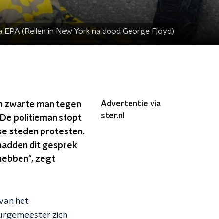
a EPA (Rellen in New York na dood George Floyd)
Advertentie via
een zwarte man tegen
ster.nl
De politieman stopt
nse steden protesten.
 hadden dit gesprek
 hebben", zegt
van het
burgemeester zich