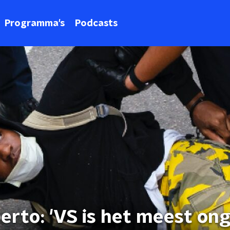
Programma's
Podcasts
erto: 'VS is het meest ong