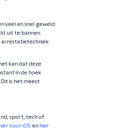
en veel en snel geweld
eld uit te bannen.
arrestatietechniek
het kan dat deze
nstant in de hoek
Dit is het meest
nd, sport, tech of
hier voor iOS
en
hier