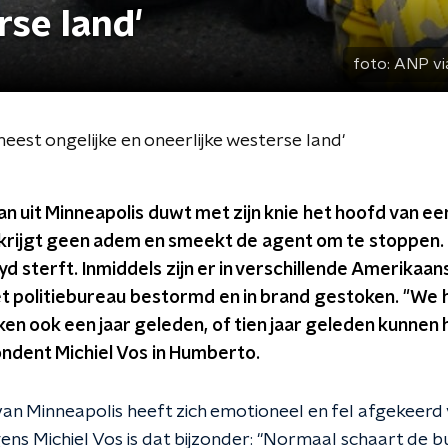
rse land'
foto:
ANP vi
meest ongelijke en oneerlijke westerse land'
an uit Minneapolis duwt met zijn knie het hoofd van 
krijgt geen adem en smeekt de agent om te stoppen. 
yd sterft. Inmiddels zijn er in verschillende Amerikaa
het politiebureau bestormd en in brand gestoken. "We
eken ook een jaar geleden, of tien jaar geleden kunnen
dent Michiel Vos in Humberto.
n Minneapolis heeft zich emotioneel en fel afgekeerd 
gens Michiel Vos is dat bijzonder: "Normaal schaart de 