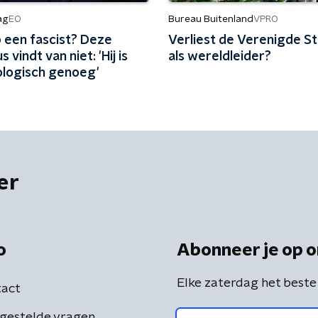
ag
Bureau Buitenland
EO
VPRO
p een fascist? Deze
Verliest de Verenigde St
s vindt van niet: 'Hij is
als wereldleider?
eologisch genoeg'
er
o
Abonneer je op o
Elke zaterdag het beste
act
gestelde vragen