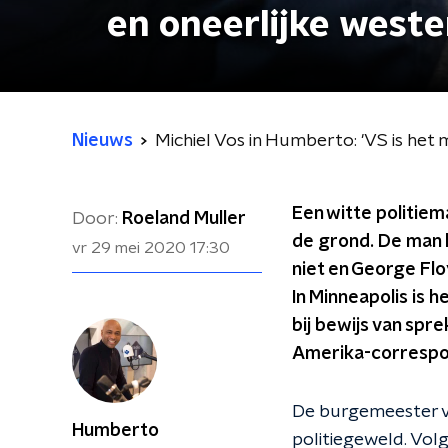
en oneerlijke weste
Nieuws
Michiel Vos in Humberto: 'VS is het 
Een witte politiem
Door:
Roeland Muller
de grond. De man 
vr 29 mei 2020
17:30
niet en George Flo
In Minneapolis is 
bij bewijs van spr
Amerika-correspon
De burgemeester va
Humberto
politiegeweld. Vol