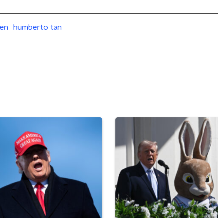
ten
humberto tan