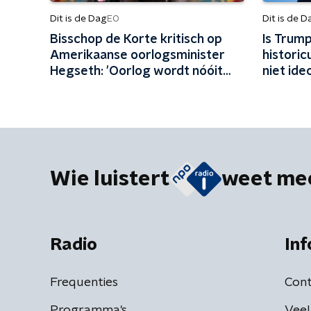
Dit is de Dag
Dit is de D
EO
Bisschop de Korte kritisch op
Is Trum
Amerikaanse oorlogsminister
historicu
Hegseth: 'Oorlog wordt nóóit
niet id
door God gezegend'
Wie luistert
weet me
Radio
Inf
Frequenties
Cont
Programma's
Veel