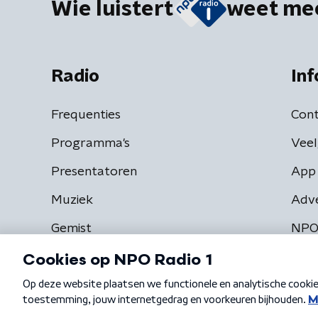
Wie luistert
weet me
Radio
Inf
Frequenties
Cont
Programma's
Veel
Presentatoren
App 
Muziek
Adv
Gemist
NPO
Algemene voorwaarden
Privacybeleid