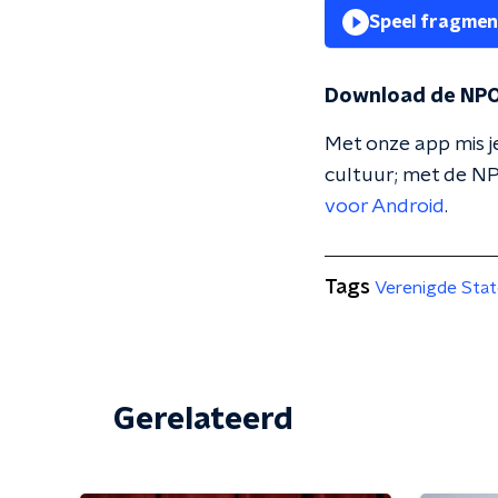
Speel fragmen
Download de NPO
Met onze app mis je
cultuur; met de NP
voor Android
.
Tags
Verenigde Sta
Gerelateerd