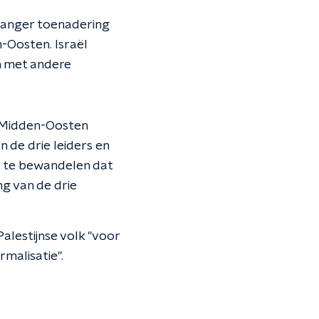
 langer toenadering
n-Oosten. Israël
n met andere
t Midden-Oosten
n de drie leiders en
d te bewandelen dat
ng van de drie
alestijnse volk "voor
rmalisatie".