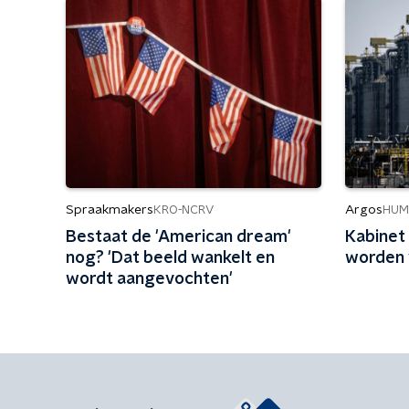
Spraakmakers
Argos
KRO-NCRV
HUM
Bestaat de 'American dream'
Kabinet 
nog? 'Dat beeld wankelt en
worden 
wordt aangevochten'