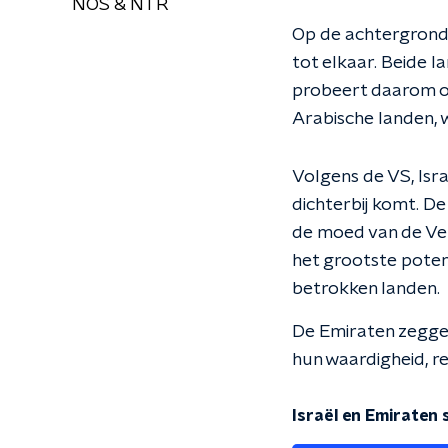
NOS & NTR
Op de achtergrond 
tot elkaar. Beide l
probeert daarom oo
Arabische landen,
Volgens de VS, Isr
dichterbij komt. De
de moed van de Ver
het grootste potent
betrokken landen.
De Emiraten zeggen 
hun waardigheid, re
Israël en Emiraten 