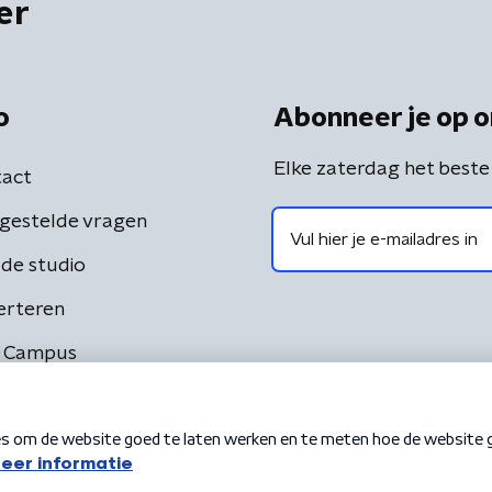
er
o
Abonneer je op o
Elke zaterdag het beste
act
gestelde vragen
de studio
erteren
 Campus