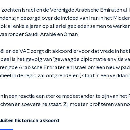
zochten Israël en de Verenigde Arabische Emiraten al
anden zijn bezorgd over de invloed van Iran in het Midde
k al enkele jaren op allerlei gebieden samen te werke
 waaronder Saudi-Arabië en Oman.
aël en de VAE zorgt dit akkoord ervoor dat vrede in he
 deal is het gevolg van "gewaagde diplomatie en visie va
enigde Arabische Emiraten en Israël om een nieuw pa
ieel in de regio zal ontgrendelen", staat in een verklari
in een reactie een sterke medestander te zijn van het P
chten en soevereine staat. Zij moeten profiteren van no
sluiten historisch akkoord