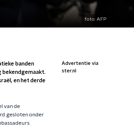
foto:
AFP
Advertentie via
atieke banden
ster.nl
aag bekendgemaakt.
raël, en het derde
l van de
rd gesloten onder
ambassadeurs