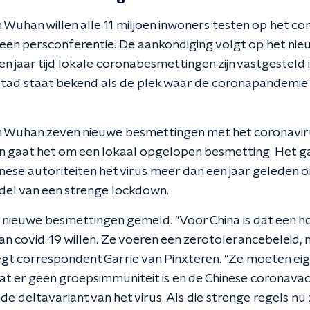
 Wuhan willen alle 11 miljoen inwoners testen op het co
en persconferentie. De aankondiging volgt op het nieu
en jaar tijd lokale coronabesmettingen zijn vastgesteld 
stad staat bekend als de plek waar de coronapandemie 
 Wuhan zeven nieuwe besmettingen met het coronavirus
en gaat het om een lokaal opgelopen besmetting. Het g
inese autoriteiten het virus meer dan een jaar geleden 
ddel van een strenge lockdown.
 90 nieuwe besmettingen gemeld. "Voor China is dat een 
an covid-19 willen. Ze voeren een zerotolerancebeleid, n
gt correspondent Garrie van Pinxteren. "Ze moeten eige
dat er geen groepsimmuniteit is en de Chinese coronava
e deltavariant van het virus. Als die strenge regels n