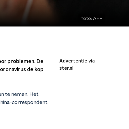
foto:
AFP
Advertentie via
voor problemen. De
ster.nl
oronavirus de kop
en te nemen. Het
 China-correspondent