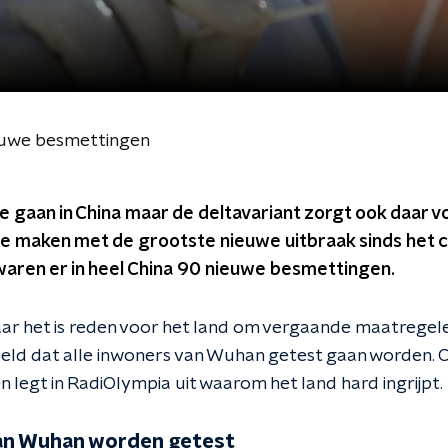
euwe besmettingen
e gaan in China maar de deltavariant zorgt ook daar 
e maken met de grootste nieuwe uitbraak sinds het c
waren er in heel China 90 nieuwe besmettingen.
maar het is reden voor het land om vergaande maatregel
eld dat alle inwoners van Wuhan getest gaan worden.
n legt in RadiOlympia uit waarom het land hard ingrijpt.
van Wuhan worden getest