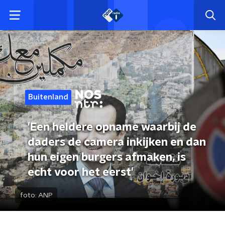
Buitenland
'Een heldere opname waarbij de
daders de camera inkijken en dan
hun eigen burgers afmaken, is
echt voor het eerst'
foto:
ANP