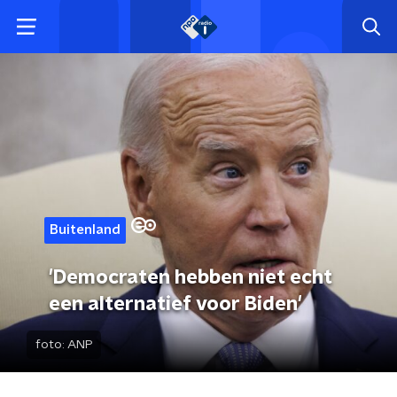
Buitenland
'Democraten hebben niet echt
een alternatief voor Biden'
foto:
ANP