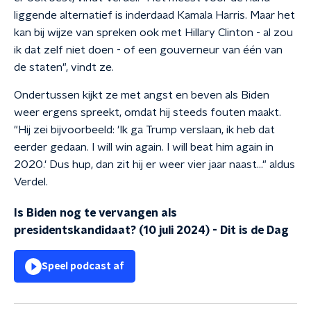
liggende alternatief is inderdaad Kamala Harris. Maar het
kan bij wijze van spreken ook met Hillary Clinton - al zou
ik dat zelf niet doen - of een gouverneur van één van
de staten", vindt ze.
Ondertussen kijkt ze met angst en beven als Biden
weer ergens spreekt, omdat hij steeds fouten maakt.
"Hij zei bijvoorbeeld: 'Ik ga Trump verslaan, ik heb dat
eerder gedaan. I will win again. I will beat him again in
2020.' Dus hup, dan zit hij er weer vier jaar naast..." aldus
Verdel.
Is Biden nog te vervangen als
presidentskandidaat? (10 juli 2024)
-
Dit is de Dag
Speel podcast af