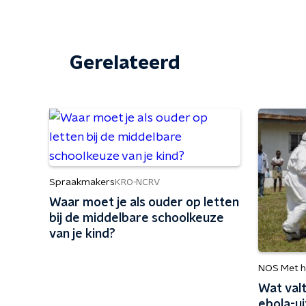
Gerelateerd
Spraakmakers
KRO-NCRV
Waar moet je als ouder op letten
bij de middelbare schoolkeuze
van je kind?
NOS Met h
Wat valt
ebola-ui