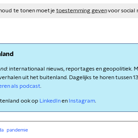
houd te tonen moet je
toestemming geven
voor social 
nland
and
: internationaal nieuws, reportages en geopolitiek.
verhalen uit het buitenland. Dagelijks te horen tussen 1
teren als podcast
.
itenland ook op
LinkedIn
en
Instagram
.
da
pandemie