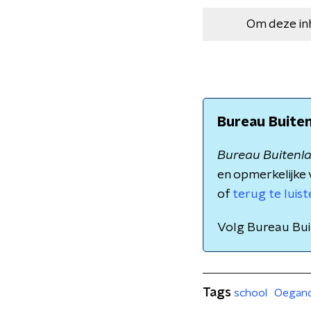
Om deze in
Bureau Buite
Bureau Buitenl
en opmerkelijke 
of
terug te luis
Volg Bureau Bu
Tags
school
Oegan