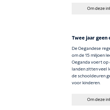
Om deze in
Twee jaar geen 
De Oegandese reger
om de 15 miljoen le
Oeganda voert op d
landen zitten veel 
de schooldeuren ge
voor kinderen.
Om deze in