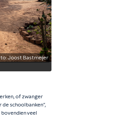
to:
Joost Bastmeijer
werken, of zwanger
 de schoolbanken'',
jn bovendien veel