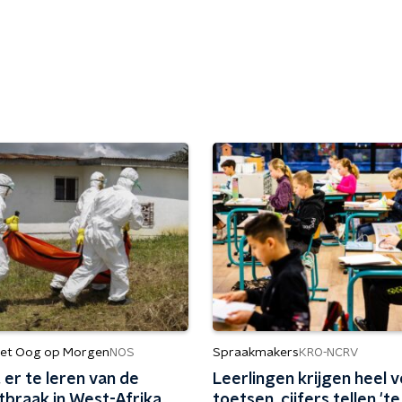
et Oog op Morgen
Spraakmakers
NOS
KRO-NCRV
 er te leren van de
Leerlingen krijgen heel v
tbraak in West-Afrika
toetsen, cijfers tellen 't