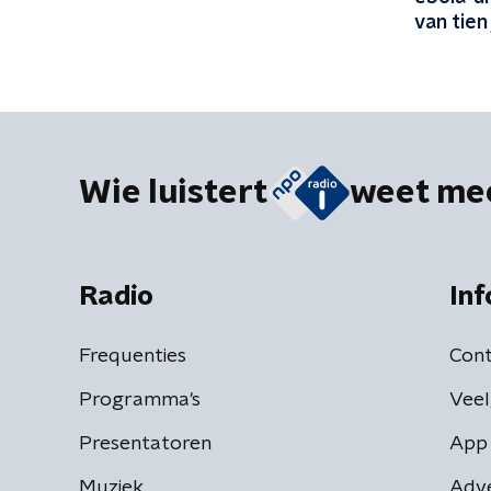
van tien
Wie luistert
weet me
Radio
Inf
Frequenties
Cont
Programma's
Veel
Presentatoren
App 
Muziek
Adv