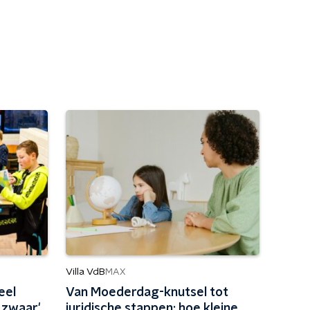
Villa VdB
MAX
eel
Van Moederdag-knutsel tot
e zwaar'
juridische stappen: hoe kleine