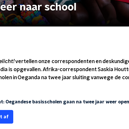
weer naar school
licht!
vertellen onze correspondenten en deskundige
dia is opgevallen. Afrika-correspondent Saskia Houttuin
olen in Oeganda na twee jaar sluiting vanwege de 
cht: Oegandese basisscholen gaan na twee jaar weer ope
t af