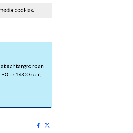
media cookies.
 Met achtergronden
3:30 en 14:00 uur,