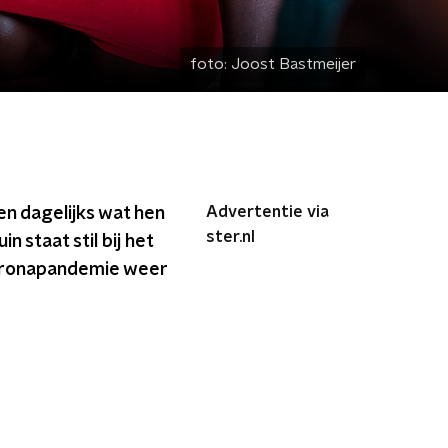
foto:
Joost Bastmeijer
Advertentie via
n dagelijks wat hen
ster.nl
 staat stil bij het
coronapandemie weer
n