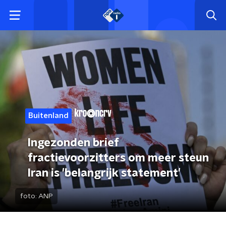
Buitenland
Ingezonden brief
fractievoorzitters om meer steun
Iran is 'belangrijk statement'
foto:
ANP