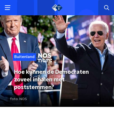
Buitenland
Hoe kunnen de Democraten
zoveel inhalen met
poststemmen?
foto:
NOS