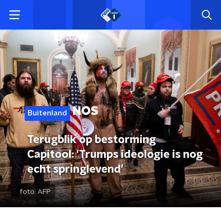
Buitenland
Terugblik op bestorming
Capitool: 'Trumps ideologie is nog
echt springlevend'
foto:
AFP