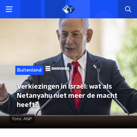
Buitenland
Verkiezingen in Israël: wat als
Netanyahu niet meer de macht
heeft?
foto:
ANP