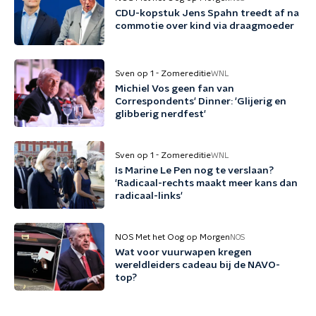
CDU-kopstuk Jens Spahn treedt af na
commotie over kind via draagmoeder
Sven op 1 - Zomereditie
WNL
Michiel Vos geen fan van
Correspondents' Dinner: 'Glijerig en
glibberig nerdfest'
Sven op 1 - Zomereditie
WNL
Is Marine Le Pen nog te verslaan?
'Radicaal-rechts maakt meer kans dan
radicaal-links'
NOS Met het Oog op Morgen
NOS
Wat voor vuurwapen kregen
wereldleiders cadeau bij de NAVO-
top?