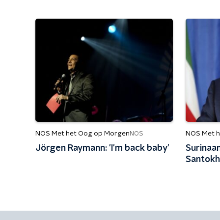
NOS Met het Oog op Morgen
NOS Met h
NOS
Jörgen Raymann: 'I'm back baby'
Surinaa
Santokh