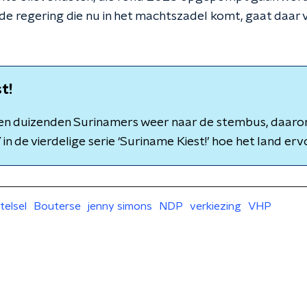
de regering die nu in het machtszadel komt, gaat daar
t!
en duizenden Surinamers weer naar de stembus, daar
V
in de vierdelige serie ‘Suriname Kiest!’ hoe het land erv
telsel
Bouterse
jenny simons
NDP
verkiezing
VHP