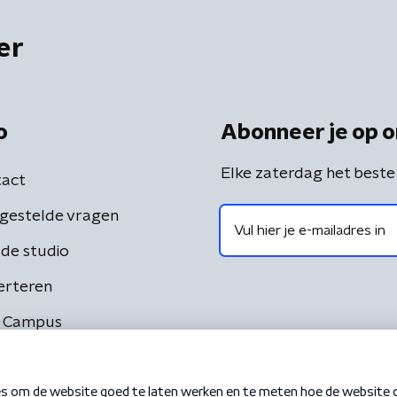
er
o
Abonneer je op o
Elke zaterdag het beste
act
gestelde vragen
de studio
erteren
 Campus