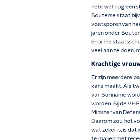
hebt wel nog een st
Bouterse staat bijvo
voetsporen van haar
jaren onder Bouter
enorme staatsschul
veel aan te doen, 
Krachtige vrou
Er zijn meerdere pa
kans maakt. Als tw
van Suriname word
worden. Bij de VHP
Minister van Defens
Daarom zou het vol
wat zeker is, is da
te maken met rece