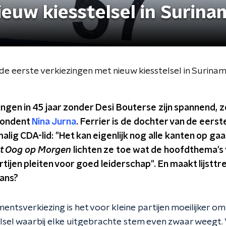
euw kiesstelsel in Surina
de eerste verkiezingen met nieuw kiesstelsel in Surina
ngen in 45 jaar zonder Desi Bouterse zijn spannend,
pondent
Nina Jurna
. Ferrier is de dochter van de eerst
lig CDA-lid: "Het kan eigenlijk nog alle kanten op gaan
t Oog op Morgen
lichten ze toe wat de hoofdthema's 
partijen pleiten voor goed leiderschap". En maakt lijstt
kans?
entsverkiezing is het voor kleine partijen moeilijker o
telsel waarbij elke uitgebrachte stem even zwaar weegt