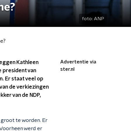
me?
foto:
ANP
me?
Advertentie via
 zeggen Kathleen
ster.nl
e president van
. Er staat veel op
van de verkiezingen
rekker van de NDP,
m groot te worden. Er
. Voorheen werd er