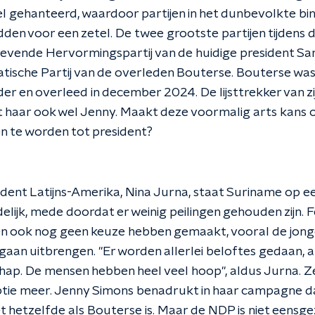
sel gehanteerd, waardoor partijen in het dunbevolkte b
en voor een zetel. De twee grootste partijen tijdens de
evende Hervormingspartij van de huidige president Sa
ische Partij van de overleden Bouterse. Bouterse was
er en overleed in december 2024. De lijsttrekker van zijn
haar ook wel Jenny. Maakt deze voormalig arts kans 
n te worden tot president?
ent Latijns-Amerika, Nina Jurna, staat Suriname op ee
idelijk, mede doordat er weinig peilingen gehouden zijn.
en ook nog geen keuze hebben gemaakt, vooral de jong
 gaan uitbrengen. "Er worden allerlei beloftes gedaan, al
hap. De mensen hebben heel veel hoop", aldus Jurna. 
ptie meer. Jenny Simons benadrukt in haar campagne dat
iet hetzelfde als Bouterse is. Maar de NDP is niet eensge