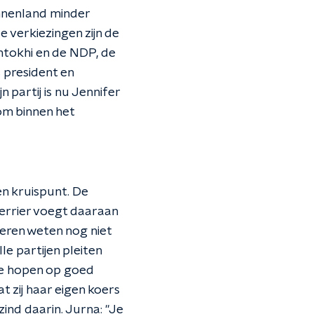
innenland minder
 verkiezingen zijn de
ntokhi en de NDP, de
 president en
 partij is nu Jennifer
om binnen het
n kruispunt. De
 Ferrier voegt daaraan
eren weten nog niet
le partijen pleiten
Ze hopen op goed
 zij haar eigen koers
zind daarin. Jurna: "Je