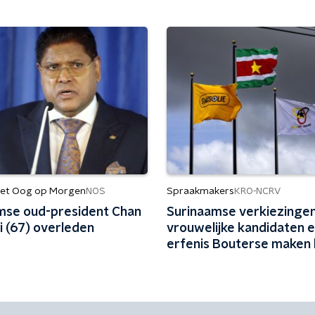
et Oog op Morgen
Spraakmakers
NOS
KRO-NCRV
mse oud-president Chan
Surinaamse verkiezingen:
i (67) overleden
vrouwelijke kandidaten 
erfenis Bouterse maken 
spannend