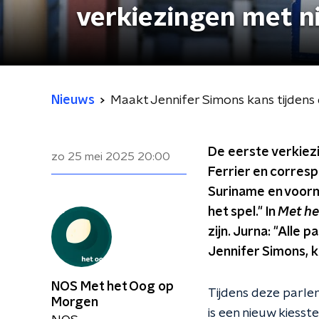
verkiezingen met ni
Nieuws
Maakt Jennifer Simons kans tijdens 
De eerste verkiezi
zo 25 mei 2025
20:00
Ferrier en corres
Suriname en voorma
het spel." In
Met he
zijn. Jurna: "Alle 
Jennifer Simons, 
NOS Met het Oog op
Tijdens deze parlem
Morgen
is een nieuw kiess