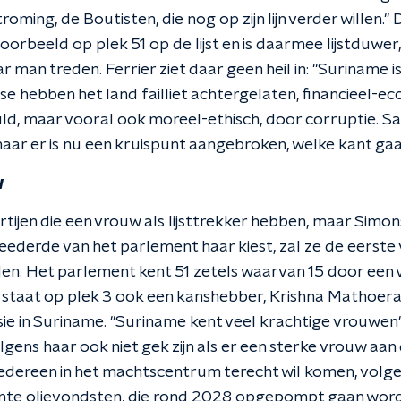
roming, de Boutisten, die nog op zijn lijn verder willen.
orbeeld op plek 51 op de lijst en is daarmee lijstduwer, z
 man treden. Ferrier ziet daar geen heil in: "Suriname 
se hebben het land failliet achtergelaten, financieel-e
d, maar vooral ook moreel-ethisch, door corruptie. Sa
maar er is nu een kruispunt aangebroken, welke kant gaa
w
rtijen die een vrouw als lijsttrekker hebben, maar Simons
eederde van het parlement haar kiest, zal ze de eerste 
en. Het parlement kent 51 zetels waarvan 15 door een
 staat op plek 3 ook een kanshebber, Krishna Mathoera.
ie in Suriname. "Suriname kent veel krachtige vrouwen",
gens haar ook niet gek zijn als er een sterke vrouw aan
t iedereen in het machtscentrum terecht wil komen, volg
nte olievondsten, die rond 2028 opgepompt gaan word