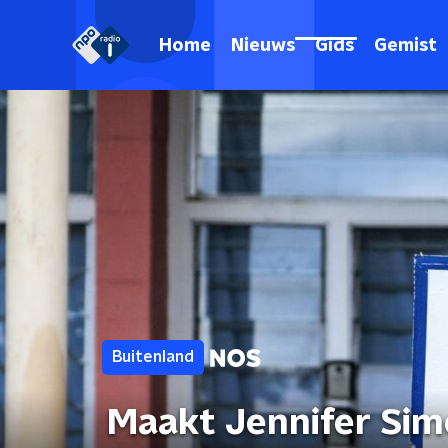
Home
Nieuws
Gids
Gemist
Buitenland
Maakt Jennifer Sim