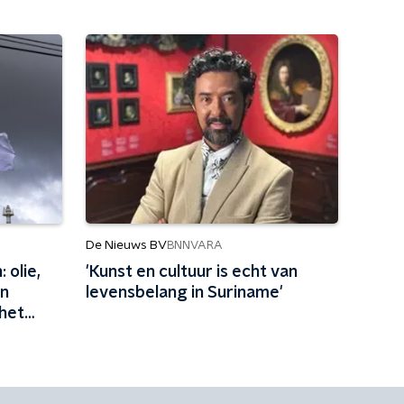
De Nieuws BV
BNNVARA
 olie,
'Kunst en cultuur is echt van
en
levensbelang in Suriname'
het