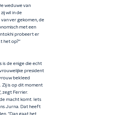
" De weduwe van
ij wil in de
is van ver gekomen, de
conomisch met een
ntokhi probeert er
t het op?"
 is de enige die echt
vrouwelijke president
 vrouw bekleed
 Zij is op dit moment
 zegt Ferrier.
 de macht komt. Iets
ens Jurna. Dat heeft
en. "Dan gaat het