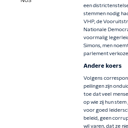
NOS
een districtenstel
stemmen nodig hadd
VHP, de Vooruitstr
Nationale Democrat
voormalig legerleid
Simons, men noemt 
parlement verkoze
Andere koers
Volgens correspond
peilingen zijn ondu
toe dat veel mens
op wie zij hun stem
voor goed leidersc
beleid, geen corru
wil varen, dat ze n