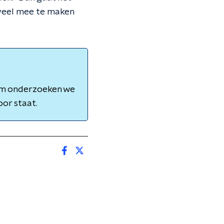
 veel mee te maken
om onderzoeken we
oor staat.