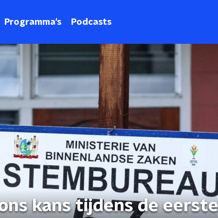
Programma's
Podcasts
ons kans tijdens de eerst