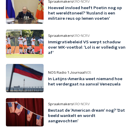
Spraakmakers
KRO-NCRV
Hoeveel invloed heeft Poetin nog op
het wereldtoneel? 'Rusland is een
militaire reus op lemen voeten'
Spraakmakers
KRO-NCRV
Immigratiebeleid VS werpt schaduw
over WK-voetbal: 'Lol is er volledig van
af'
NOS Radio 1 Journaal
NOS
In Latijns-Amerika weet niemand hoe
het verdergaat na aanval Venezuela
Spraakmakers
KRO-NCRV
Bestaat de 'American dream' nog? 'Dat
beeld wankelt en wordt
aangevochten'