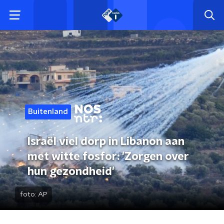
Buitenland
Israël viel dorp in Libanon aan
met witte fosfor: 'Zorgen over
hun gezondheid'
foto:
AP