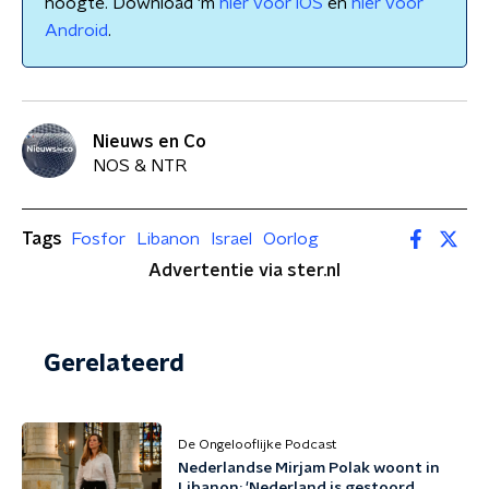
hoogte. Download 'm
hier voor iOS
en
hier voor
Android
.
Nieuws en Co
NOS & NTR
Tags
Fosfor
Libanon
Israel
Oorlog
Advertentie via ster.nl
Gerelateerd
De Ongelooflijke Podcast
Nederlandse Mirjam Polak woont in
Libanon: 'Nederland is gestoord