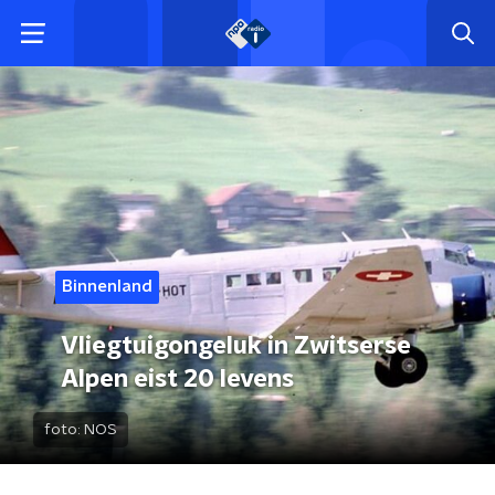
Binnenland
Vliegtuigongeluk in Zwitserse
Alpen eist 20 levens
foto:
NOS