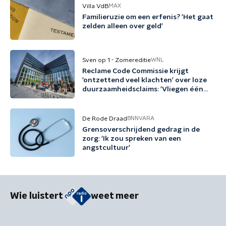
Villa VdB
MAX
Familieruzie om een erfenis? 'Het gaat
zelden alleen over geld'
Sven op 1 - Zomereditie
WNL
Reclame Code Commissie krijgt
'ontzettend veel klachten' over loze
duurzaamheidsclaims: 'Vliegen één
keer per jaar met biobrandstof'
De Rode Draad
BNNVARA
Grensoverschrijdend gedrag in de
zorg: 'Ik zou spreken van een
angstcultuur'
Wie luistert
weet meer