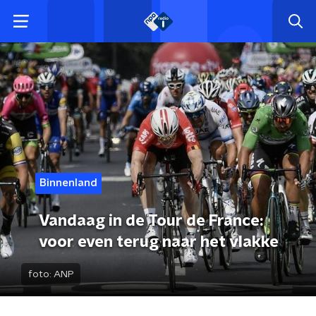
Binnenland
Vandaag in de Tour de France:
voor even terug naar het vlakke
foto:
ANP