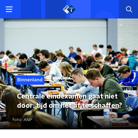
Binnenland
Centrale eindexamen gaat niet
door: tijd om het af te schaffen?
foto:
ANP