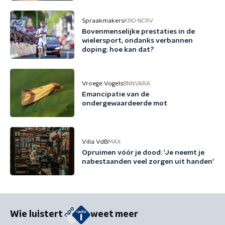
Spraakmakers
KRO-NCRV
Bovenmenselijke prestaties in de
wielersport, ondanks verbannen
doping: hoe kan dat?
Vroege Vogels
BNNVARA
Emancipatie van de
ondergewaardeerde mot
Villa VdB
MAX
Opruimen vóór je dood: 'Je neemt je
nabestaanden veel zorgen uit handen'
Wie luistert
weet meer