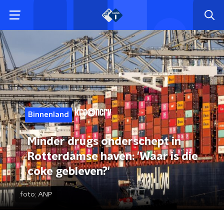
Binnenland
Minder drugs onderschept in
Rotterdamse haven: 'Waar is die
coke gebleven?'
foto:
ANP