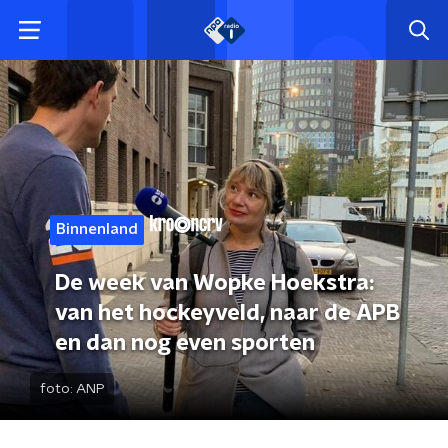
Binnenland
De week van Wopke Hoekstra:
van het hockeyveld, naar de APB
en dan nog even sporten
foto:
ANP