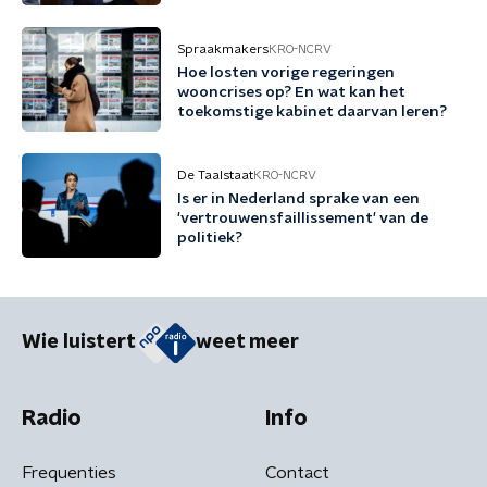
Spraakmakers
KRO-NCRV
Hoe losten vorige regeringen
wooncrises op? En wat kan het
toekomstige kabinet daarvan leren?
De Taalstaat
KRO-NCRV
Is er in Nederland sprake van een
'vertrouwensfaillissement' van de
politiek?
Wie luistert
weet meer
Radio
Info
Frequenties
Contact