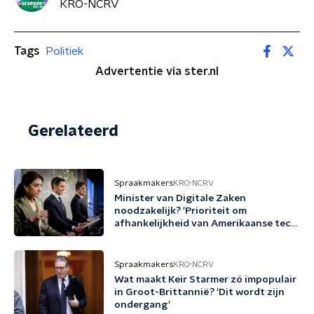
KRO-NCRV
Tags
Politiek
Advertentie via ster.nl
Gerelateerd
Spraakmakers
KRO-NCRV
Minister van Digitale Zaken
noodzakelijk? 'Prioriteit om
afhankelijkheid van Amerikaanse tech
terug te dringen'
Spraakmakers
KRO-NCRV
Wat maakt Keir Starmer zó impopulair
in Groot-Brittannië? 'Dit wordt zijn
ondergang'