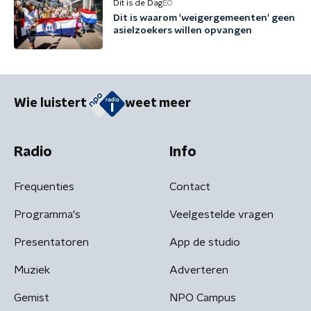
Dit is de Dag
EO
Dit is waarom 'weigergemeenten' geen
asielzoekers willen opvangen
Wie luistert
weet meer
Radio
Info
Frequenties
Contact
Programma's
Veelgestelde vragen
Presentatoren
App de studio
Muziek
Adverteren
Gemist
NPO Campus