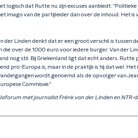
et logisch dat Rutte nu zijn excuses aanbiedt: "Politie
t imago van de partijleider dan over de inhoud. Het is v
n der Linden denkt dat er een groot verschil is tussen 
 die over de 1000 euro voor iedere burger. Van der Linde
d nog stil. Bij Griekenland ligt dat echt anders. Rutte pr
d pro-Europa is, maar in de praktijk is hij dat wel. Het i
e wandelgangen wordt genoemd als de opvolger van Jea
Europese Commissie."
diaforum met journalist Frénk van der Linden en NTR-