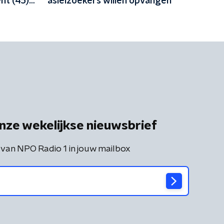
nt (45)
asielzoekers willen opvangen
nze wekelijkse nieuwsbrief
 van NPO Radio 1 in jouw mailbox