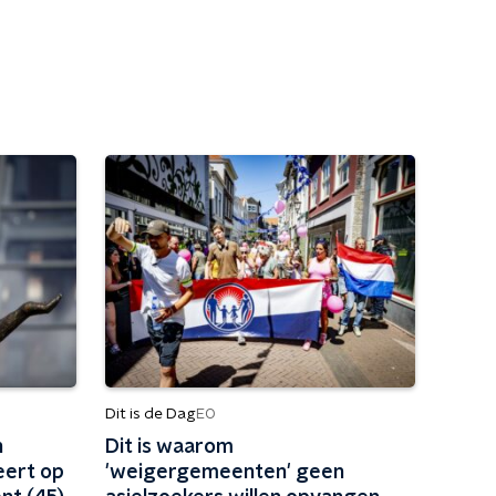
Dit is de Dag
EO
n
Dit is waarom
eert op
'weigergemeenten' geen