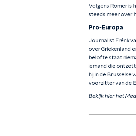
Volgens Römer is h
steeds meer over he
Pro-Europa
Journalist Frénk va
over Griekenland en
belofte staat nieman
iemand die ontzetten
hij in de Brussels
voorzitter van de 
Bekijk hier het Me