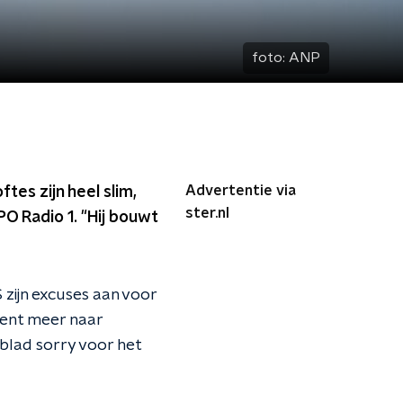
foto:
ANP
Advertentie via
es zijn heel slim,
ster.nl
 Radio 1. "Hij bouwt
zijn excuses aan voor
cent meer naar
blad sorry voor het