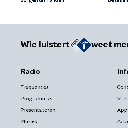
zorgen uit handen'
betekent
Wie luistert
weet me
Radio
Inf
Frequenties
Cont
Programma's
Veel
Presentatoren
App 
Muziek
Adv