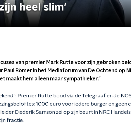
ijn heel slim'
ses van premier Mark Rutte voor zijn gebroken beloft
r Paul Römer in het Mediaforum van De Ochtend op NPO
het maakt hem alleen maar sympathieker."
kend”: Premier Rutte bood via de Telegraaf en de NOS 
iezingsbeloftes: 1000 euro voor iedere burger en geen 
leider Diederik Samson zei op zijn beurt in NRC Handels
jn fractie.