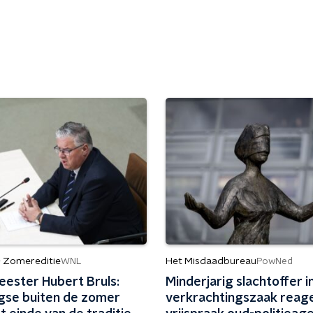
- Zomereditie
Het Misdaadbureau
WNL
PowNed
ester Hubert Bruls:
Minderjarig slachtoffer i
gse buiten de zomer
verkrachtingszaak reag