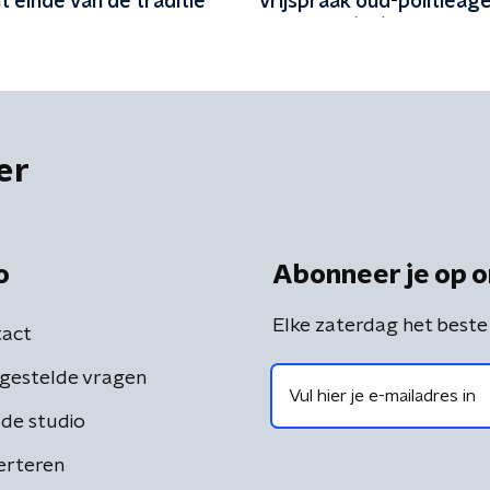
 einde van de traditie
vrijspraak oud-politieage
en vriend (48)
er
o
Abonneer je op o
Elke zaterdag het beste
act
gestelde vragen
de studio
erteren