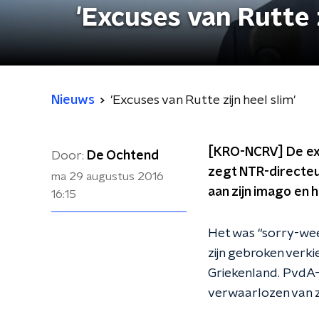
'Excuses van Rutte z
Nieuws
'Excuses van Rutte zijn heel slim'
[KRO-NCRV] De excu
Door:
De Ochtend
zegt NTR-directeu
ma 29 augustus 2016
aan zijn imago en 
16:15
Het was “sorry-wee
zijn gebroken verk
Griekenland. PvdA-
verwaarlozen van zi