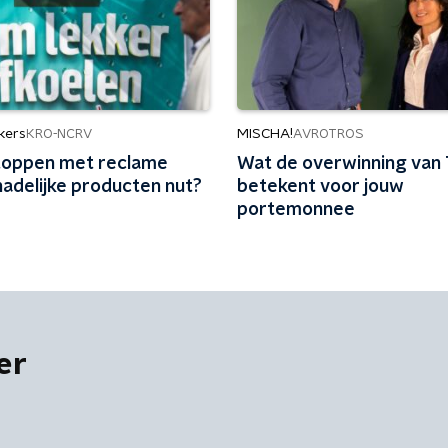
kers
MISCHA!
KRO-NCRV
AVROTROS
toppen met reclame
Wat de overwinning van
hadelijke producten nut?
betekent voor jouw
portemonnee
er