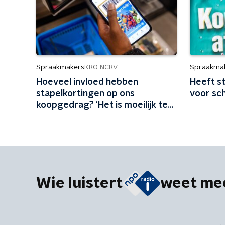
Spraakmakers
Spraakma
KRO-NCRV
Hoeveel invloed hebben
Heeft s
stapelkortingen op ons
voor sc
koopgedrag? 'Het is moeilijk te
laten liggen'
Wie luistert
weet me