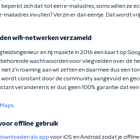
perkt zich dat tot een e-mailadres, soms willen ze ech
-mailadres invullen? Verzin er dan eentje. Dat wordt vrij
en wifi-netwerken verzameld
iligheidsingenieur en hij maakte in 2016 een kaart op Goo
jbehorende wachtwoorden voor vliegvelden over de he
e niet z'n roaming aan wil zetten en daarmee dus een to
t wordt constant door de community aangevuld en gec
tant veranderen is er dus geen 100% garantie dat ee
e Maps
voor offline gebruik
downloaden als app
voor iOS en Android zodat je offlin