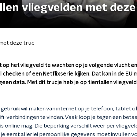
allen vliegvelden met deze
n met deze truc
op het vliegveld te wachten op je volgende vlucht en 
 checken of een Netflixserie kijken. Dat kan in de EU 
t geen data. Met dit trucje heb je op tientallen vliegveld
gebruik wil maken van internet op je telefoon, tablet o
fi-verbindingen te vinden. Vaak loop je tegen een betaal
is online mag. Die beperking verschilt weer per vliegveld.
 je eerst allerlei persoonlijke gegevens moet invullen v