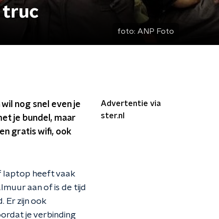
 truc
foto:
ANP Foto
Advertentie via
wil nog snel even je
ster.nl
met je bundel, maar
en gratis wifi, ook
f laptop heeft vaak
muur aan of is de tijd
 Er zijn ook
oordat je verbinding