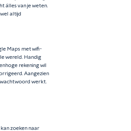
t álles van je weten.
wel altijd
gle Maps met wifi-
le wereld. Handig
renhoge rekening wil
orrigeerd. Aangezien
n wachtwoord werkt.
e kan zoeken naar