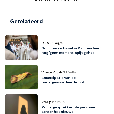
Advertentie via ster.nl
Gerelateerd
Dit is de Dag
EO
Dominee kerkasiel in Kampen heeft
nog 'geen moment' spijt gehad
Vroege Vogels
BNNVARA
Emancipatie van de
ondergewaardeerde mot
Vroeg!
BNNVARA
Zomergesprekken: de personen
achter het nieuws