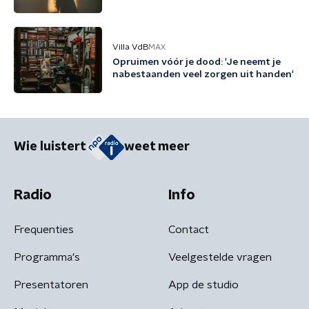
Villa VdB
MAX
Opruimen vóór je dood: 'Je neemt je
nabestaanden veel zorgen uit handen'
Wie luistert
weet meer
Radio
Info
Frequenties
Contact
Programma's
Veelgestelde vragen
Presentatoren
App de studio