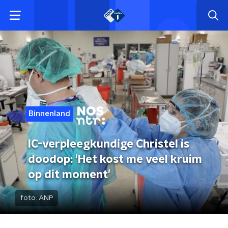
Binnenland
IC-verpleegkundige Christel is
doodop: 'Het kost me veel kruim
op dit moment'
foto:
ANP