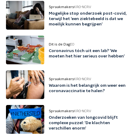
Spraakmakers
KRO-NCRV
Mogelijke stop onderzoek post-covid,
terwijl het 'een ziektebeeld is dat we
moeilijk kunnen begrijpen'
Dit is de Dag
EO
Coronavirus tóch uit een lab? 'We
moeten het hier serieus over hebben'
Spraakmakers
KRO-NCRV
Waarom is het belangrijk om weer een
coronavaccinatie te halen?
Spraakmakers
KRO-NCRV
Onderzoeken van longcovid blijft
complexe puzzel: 'De klachten
verschillen enorm'