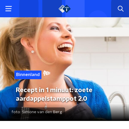
Binnenland
Recept in 1 minuut: zoete
aardappelstamppot 2.0
foto:
Simone van den Berg