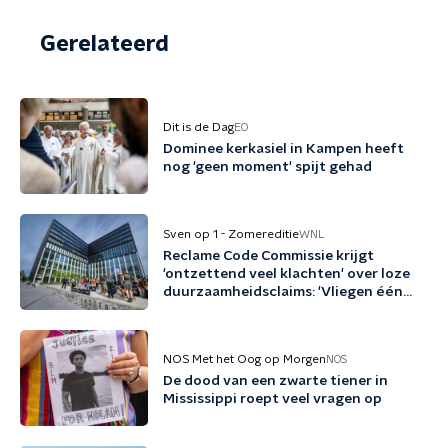
Gerelateerd
Dit is de Dag
EO
Dominee kerkasiel in Kampen heeft
nog 'geen moment' spijt gehad
Sven op 1 - Zomereditie
WNL
Reclame Code Commissie krijgt
'ontzettend veel klachten' over loze
duurzaamheidsclaims: 'Vliegen één
keer per jaar met biobrandstof'
NOS Met het Oog op Morgen
NOS
De dood van een zwarte tiener in
Mississippi roept veel vragen op