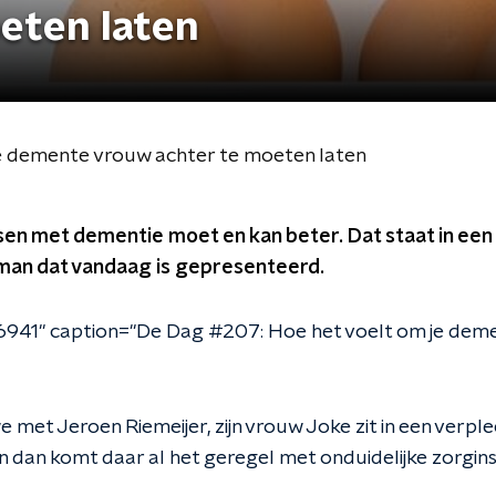
eten laten
je demente vrouw achter te moeten laten
en met dementie moet en kan beter. Dat staat in een
an dat vandaag is gepresenteerd.
6941" caption="De Dag #207: Hoe het voelt om je dem
 met Jeroen Riemeijer, zijn vrouw Joke zit in een verple
 dan komt daar al het geregel met onduidelijke zorginst