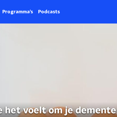
Programma's
Podcasts
e het voelt om je demente