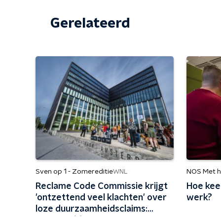
Gerelateerd
Sven op 1 - Zomereditie
NOS Met h
WNL
Reclame Code Commissie krijgt
Hoe keer
'ontzettend veel klachten' over
werk?
loze duurzaamheidsclaims:
'Vliegen één keer per jaar met