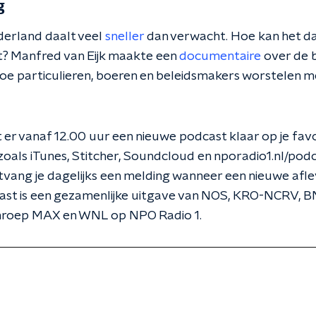
g
derland daalt veel
sneller
dan verwacht. Hoe kan het da
? Manfred van Eijk maakte een
documentaire
over de 
hoe particulieren, boeren en beleidsmakers worstelen m
 er vanaf 12.00 uur een nieuwe podcast klaar op je fav
als iTunes, Stitcher, Soundcloud en nporadio1.nl/podca
vang je dagelijks een melding wanneer een nieuwe afl
dcast is een gezamenlijke uitgave van NOS, KRO-NCRV
mroep MAX en WNL op NPO Radio 1.