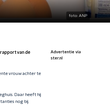
foto:
ANP
Advertentie via
 rapport van de
ster.nl
ente vrouw achter te
eghuis. Daar heeft hij
anties nog bij.