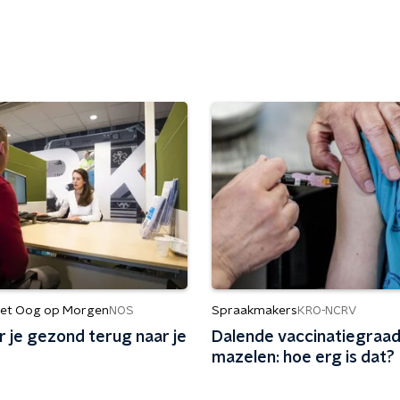
et Oog op Morgen
Spraakmakers
NOS
KRO-NCRV
 je gezond terug naar je
Dalende vaccinatiegraad
mazelen: hoe erg is dat?