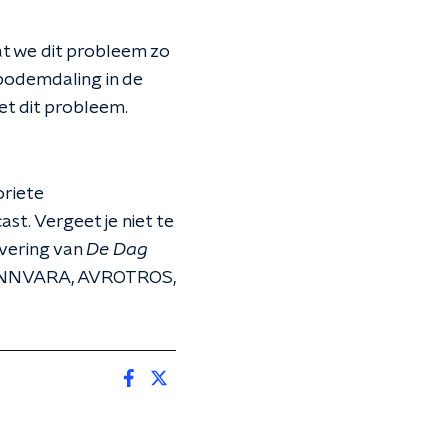
t we dit probleem zo
bodemdaling in de
et dit probleem.
oriete
st. Vergeet je niet te
evering van
De Dag
, BNNVARA, AVROTROS,