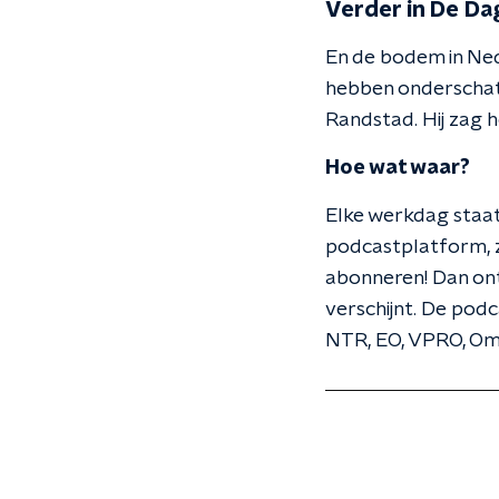
Verder in De Da
En de bodem in Ne
hebben onderschat
Randstad. Hij zag 
Hoe wat waar?
Elke werkdag staat
podcastplatform, zo
abonneren! Dan ont
verschijnt. De po
NTR, EO, VPRO, O