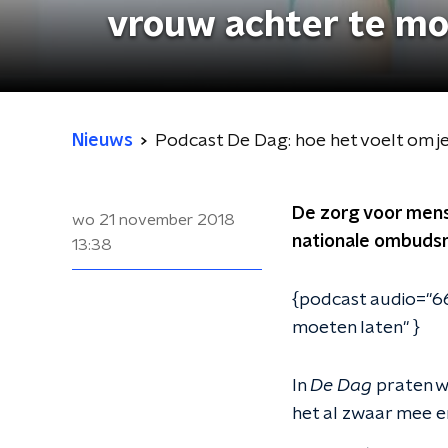
vrouw achter te mo
Nieuws
Podcast De Dag: hoe het voelt om 
De zorg voor mens
wo 21 november 2018
nationale ombudsm
13:38
{podcast audio="6
moeten laten" }
In
De Dag
praten we
het al zwaar mee en