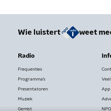
biobrandstof'
Wie luistert
weet me
Radio
Inf
Frequenties
Cont
Programma's
Veel
Presentatoren
App 
Muziek
Adv
Gemist
NPO