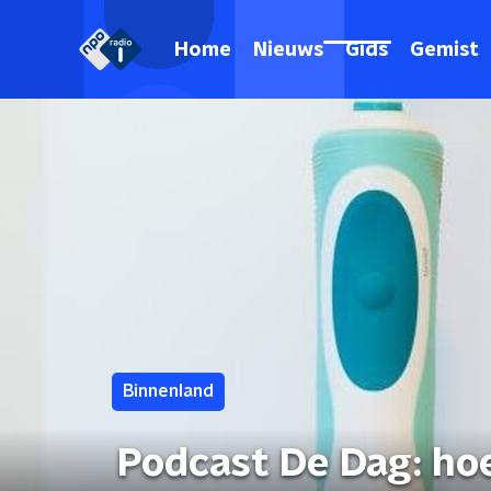
Home
Nieuws
Gids
Gemist
Binnenland
Podcast De Dag: ho