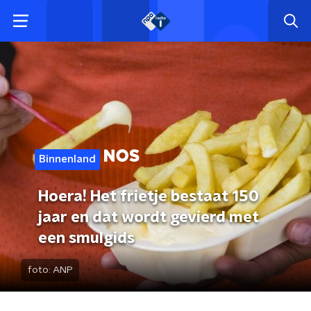
Binnenland
Hoera! Het frietje bestaat 150
jaar en dat wordt gevierd met
een smulgids
foto:
ANP