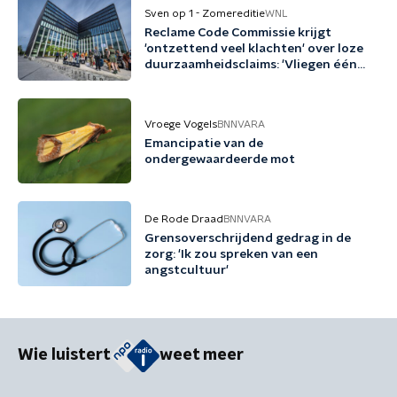
Sven op 1 - Zomereditie
WNL
Reclame Code Commissie krijgt
'ontzettend veel klachten' over loze
duurzaamheidsclaims: 'Vliegen één
keer per jaar met biobrandstof'
Vroege Vogels
BNNVARA
Emancipatie van de
ondergewaardeerde mot
De Rode Draad
BNNVARA
Grensoverschrijdend gedrag in de
zorg: 'Ik zou spreken van een
angstcultuur'
Wie luistert
weet meer