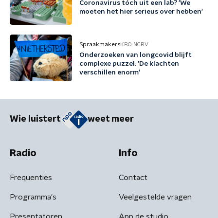
Coronavirus tóch uit een lab? 'We
moeten het hier serieus over hebben'
Spraakmakers
KRO-NCRV
Onderzoeken van longcovid blijft
complexe puzzel: 'De klachten
verschillen enorm'
Wie luistert
weet meer
Radio
Info
Frequenties
Contact
Programma's
Veelgestelde vragen
Presentatoren
App de studio