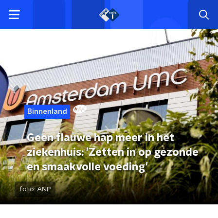
Binnenland
Geen flauwe hap meer in het
ziekenhuis: 'Zetten in op gezonde
en smaakvolle voeding'
foto:
ANP