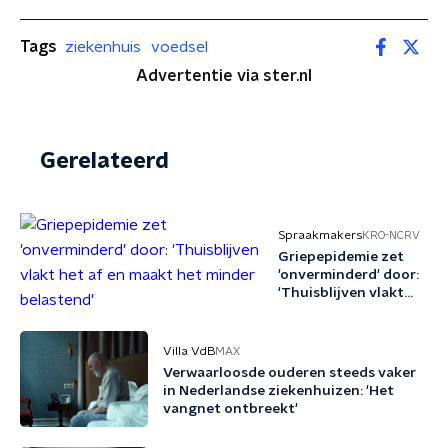
Tags
ziekenhuis
voedsel
Advertentie via ster.nl
Gerelateerd
Spraakmakers
KRO-NCRV
Griepepidemie zet
'onverminderd' door:
'Thuisblijven vlakt
het af en maakt het
minder belastend'
Villa VdB
MAX
Verwaarloosde ouderen steeds vaker
in Nederlandse ziekenhuizen: 'Het
vangnet ontbreekt'