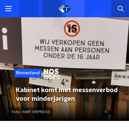
Binnenland
Kabinet komt met messenverbod
voor minderjarigen
foto:
ANP/ VRPRESS