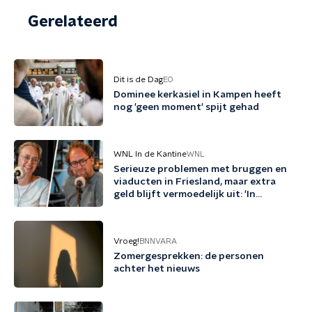
Gerelateerd
Dit is de Dag
EO
Dominee kerkasiel in Kampen heeft
nog 'geen moment' spijt gehad
WNL In de Kantine
WNL
Serieuze problemen met bruggen en
viaducten in Friesland, maar extra
geld blijft vermoedelijk uit: 'In
Friesland kunnen we niet nog een
jaartje wachten'
Vroeg!
BNNVARA
Zomergesprekken: de personen
achter het nieuws