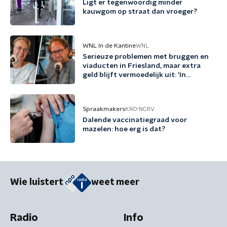
Ligt er tegenwoordig minder
kauwgom op straat dan vroeger?
WNL In de Kantine
WNL
Serieuze problemen met bruggen en
viaducten in Friesland, maar extra
geld blijft vermoedelijk uit: 'In
Friesland kunnen we niet nog een
jaartje wachten'
Spraakmakers
KRO-NCRV
Dalende vaccinatiegraad voor
mazelen: hoe erg is dat?
Wie luistert
weet meer
Radio
Info