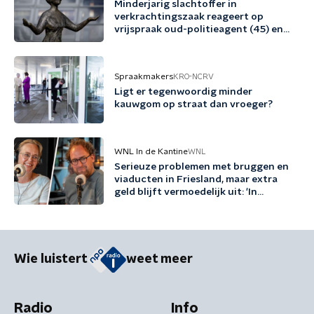
Minderjarig slachtoffer in
verkrachtingszaak reageert op
vrijspraak oud-politieagent (45) en
vriend (48)
Spraakmakers
KRO-NCRV
Ligt er tegenwoordig minder
kauwgom op straat dan vroeger?
WNL In de Kantine
WNL
Serieuze problemen met bruggen en
viaducten in Friesland, maar extra
geld blijft vermoedelijk uit: 'In
Friesland kunnen we niet nog een
jaartje wachten'
Wie luistert
weet meer
Radio
Info