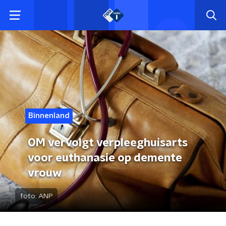
Binnenland
OM vervolgt verpleeghuisarts
voor euthanasie op demente
vrouw
foto:
ANP