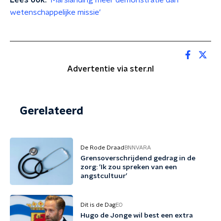
Lees ook:
'Marslanding meer demonstratie dan
wetenschappelijke missie'
Advertentie via ster.nl
Gerelateerd
De Rode Draad
BNNVARA
Grensoverschrijdend gedrag in de
zorg: 'Ik zou spreken van een
angstcultuur'
Dit is de Dag
EO
Hugo de Jonge wil best een extra