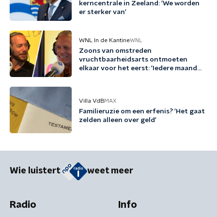
kerncentrale in Zeeland: 'We worden
er sterker van'
WNL In de Kantine
WNL
Zoons van omstreden
vruchtbaarheidsarts ontmoeten
elkaar voor het eerst: 'Iedere maand
familie erbij'
Villa VdB
MAX
Familieruzie om een erfenis? 'Het gaat
zelden alleen over geld'
Wie luistert
weet meer
Radio
Info