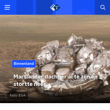
Binnenland
Marslander dacht er al te zijn en
stortte neer
foto:
ESA