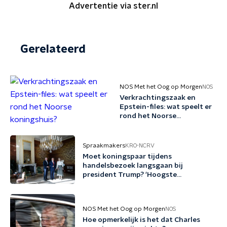
Advertentie via ster.nl
Gerelateerd
NOS Met het Oog op Morgen
NOS
Verkrachtingszaak en
Epstein-files: wat speelt er
rond het Noorse
koningshuis?
Spraakmakers
KRO-NCRV
Moet koningspaar tijdens
handelsbezoek langsgaan bij
president Trump? 'Hoogste
diplomatieke middel dat we kunnen
inzetten'
NOS Met het Oog op Morgen
NOS
Hoe opmerkelijk is het dat Charles