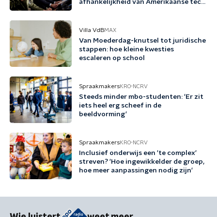
afhankelijkheid van Amerikaanse tech
terug te dringen'
Villa VdB
MAX
Van Moederdag-knutsel tot juridische
stappen: hoe kleine kwesties
escaleren op school
Spraakmakers
KRO-NCRV
Steeds minder mbo-studenten: 'Er zit
iets heel erg scheef in de
beeldvorming'
Spraakmakers
KRO-NCRV
Inclusief onderwijs een 'te complex'
streven? 'Hoe ingewikkelder de groep,
hoe meer aanpassingen nodig zijn'