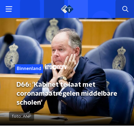
Binnenland
D66: 'Kabinet te laat met
coronamaatregelen middelbare
scholen'
foto:
ANP