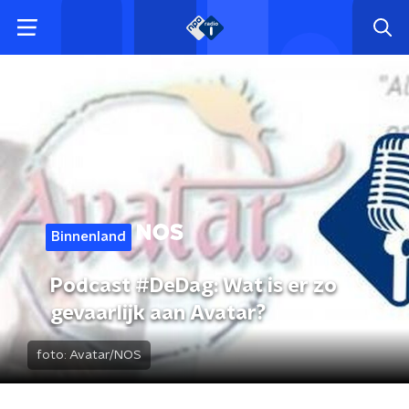
Binnenland
Podcast #DeDag: Wat is er zo
gevaarlijk aan Avatar?
foto:
Avatar/NOS