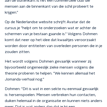
aan de buitenkant is het een commerciële club die
mensen aan de binnenkant van die schil probeert te
krijgen."
Op de Nederlandse website schrijft Avatar dat de
cursus je "helpt om te onderzoeken wat er achter de
schermen van je bestaan gaande is." Volgens Dohmen
komt dat neer op het idee dat kwaaltjes veroorzaakt
worden door entiteiten van overleden personen die in je
zouden zitten.
Het wordt volgens Dohmen gevaarlijk wanneer zij
bijvoorbeeld ongeneeslijk zieke mensen volgens die
theorie proberen te helpen. "We kennen allemaal het
Jomanda-verhaal nog."
Dohmen: "Dit is wat in een sekte nu eenmaal gevaarlijk
is: hersenspoelen. Mensen verbreken hun contacten,
duiken helemaal in de organisatie en kunnen niets anders
meer. Dat is wat anders dan dat je bij een