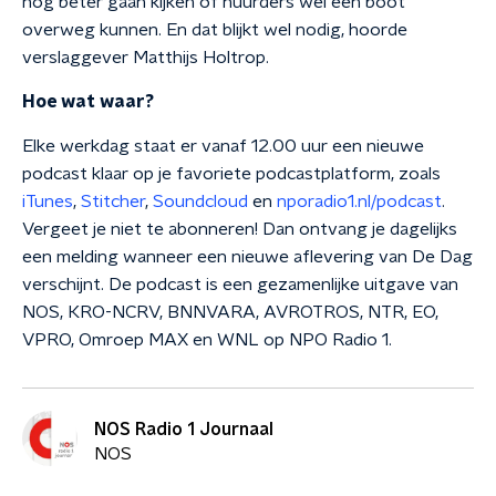
nog beter gaan kijken of huurders wel een boot
overweg kunnen. En dat blijkt wel nodig, hoorde
verslaggever Matthijs Holtrop.
Hoe wat waar?
Elke werkdag staat er vanaf 12.00 uur een nieuwe
podcast klaar op je favoriete podcastplatform, zoals
iTunes
,
Stitcher
,
Soundcloud
en
nporadio1.nl/podcast
.
Vergeet je niet te abonneren! Dan ontvang je dagelijks
een melding wanneer een nieuwe aflevering van De Dag
verschijnt.
De podcast is een gezamenlijke uitgave van
NOS, KRO-NCRV, BNNVARA, AVROTROS, NTR, EO,
VPRO, Omroep MAX en WNL op NPO Radio 1.
NOS Radio 1 Journaal
NOS