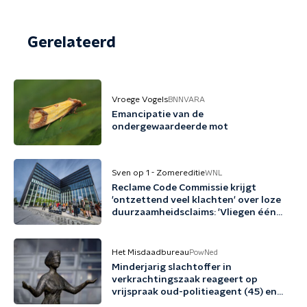
Gerelateerd
Vroege Vogels
BNNVARA
Emancipatie van de
ondergewaardeerde mot
Sven op 1 - Zomereditie
WNL
Reclame Code Commissie krijgt
'ontzettend veel klachten' over loze
duurzaamheidsclaims: 'Vliegen één
keer per jaar met biobrandstof'
Het Misdaadbureau
PowNed
Minderjarig slachtoffer in
verkrachtingszaak reageert op
vrijspraak oud-politieagent (45) en
vriend (48)