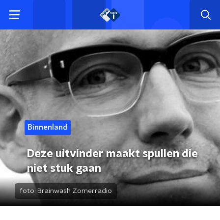
Binnenland
Deze uitvinder maakt spullen die
niet stuk gaan
foto:
Brainwash Zomerradio