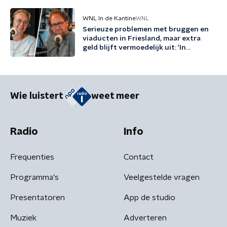
WNL In de Kantine
WNL
Serieuze problemen met bruggen en
viaducten in Friesland, maar extra
geld blijft vermoedelijk uit: 'In
Friesland kunnen we niet nog een
jaartje wachten'
Wie luistert
weet meer
Radio
Info
Frequenties
Contact
Programma's
Veelgestelde vragen
Presentatoren
App de studio
Muziek
Adverteren