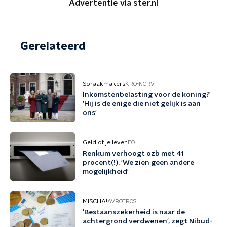
Advertentie via ster.nl
Gerelateerd
Spraakmakers
KRO-NCRV
Inkomstenbelasting voor de koning?
'Hij is de enige die niet gelijk is aan
ons'
Geld of je leven
EO
Renkum verhoogt ozb met 41
procent(!): 'We zien geen andere
mogelijkheid'
MISCHA!
AVROTROS
'Bestaanszekerheid is naar de
achtergrond verdwenen', zegt Nibud-