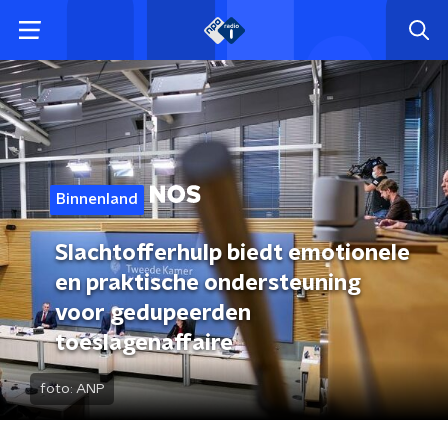
Binnenland
Slachtofferhulp biedt emotionele
en praktische ondersteuning
voor gedupeerden
toeslagenaffaire
foto:
ANP