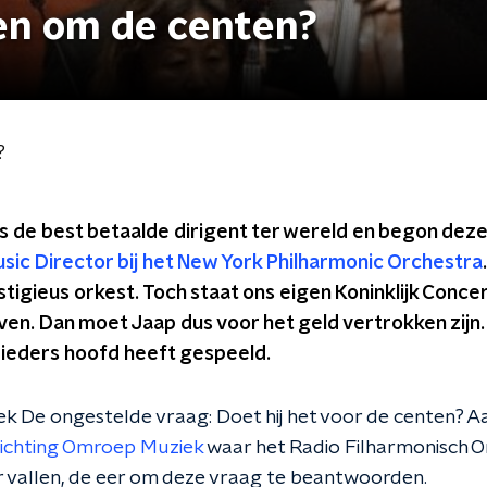
en om de centen?
?
 de best betaalde dirigent ter wereld en begon deze
sic Director bij het New York Philharmonic Orchestra
estigieus orkest. Toch staat ons eigen Koninklijk Con
n. Dan moet Jaap dus voor het geld vertrokken zijn. 
 ieders hoofd heeft gespeeld.
ek De ongestelde vraag: Doet hij het voor de centen? Aa
ichting Omroep Muziek
waar het Radio Filharmonisch O
vallen, de eer om deze vraag te beantwoorden.