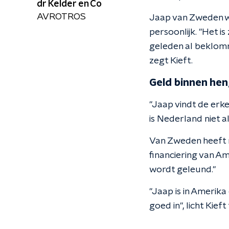
dr Kelder en Co
AVROTROS
Jaap van Zweden wa
persoonlijk. "Het i
geleden al beklomm
zegt Kieft.
Geld binnen hen
"Jaap vindt de erken
is Nederland niet al
Van Zweden heeft n
financiering van A
wordt geleund."
"Jaap is in Amerika
goed in", licht Kieft