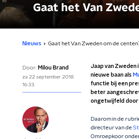
Gaat het Van Zwed
Nieuws
Gaat het Van Zweden om de centen
Jaap van Zweden is
Door:
Milou Brand
nieuwe baan als
Mu
za 22 september 2018
functie bij een pr
16:33
beter aangeschreve
ongetwijfeld door
Daarom in de rubri
directeur van de
St
Omroepkoor onder 