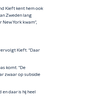
nd Kieft kent hem ook
 van Zweden lang
aar New York kwam",
vervolgt Kieft. "Daar
pas komt. "De
ar zwaar op subsidie
en daar is hij heel