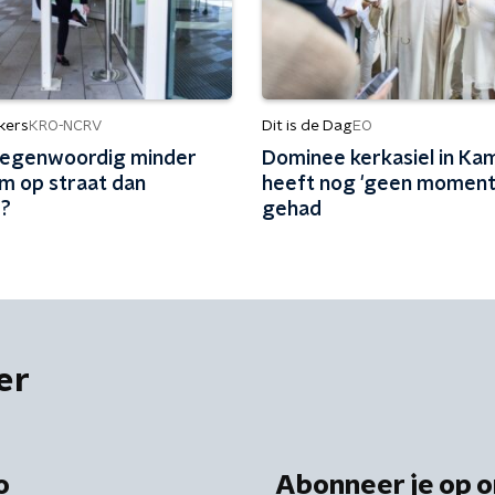
kers
Dit is de Dag
KRO-NCRV
EO
 tegenwoordig minder
Dominee kerkasiel in Ka
 op straat dan
heeft nog 'geen moment'
r?
gehad
er
o
Abonneer je op o