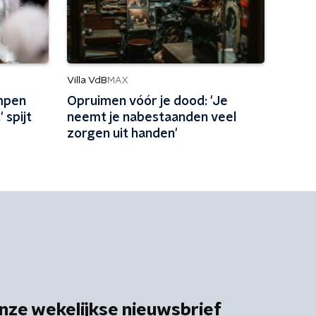
Villa VdB
MAX
mpen
Opruimen vóór je dood: 'Je
 spijt
neemt je nabestaanden veel
zorgen uit handen'
nze wekelijkse nieuwsbrief