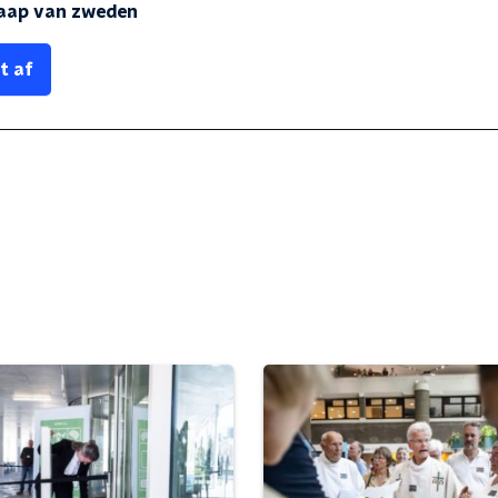
Jaap van zweden
t af