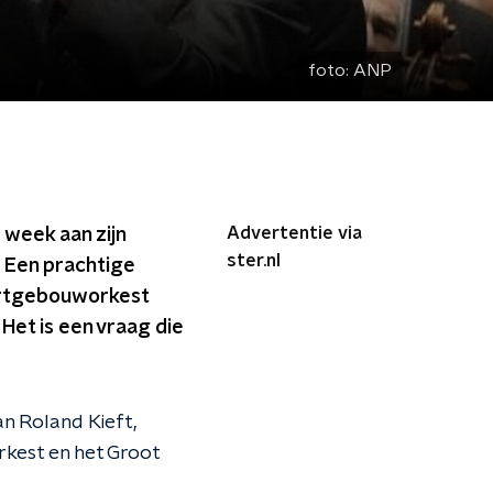
foto:
ANP
Advertentie via
 week aan zijn
ster.nl
. Een prachtige
certgebouworkest
Het is een vraag die
n Roland Kieft,
rkest en het Groot