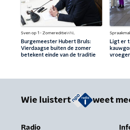
Sven op 1 - Zomereditie
Spraakma
WNL
Burgemeester Hubert Bruls:
Ligt er
Vierdaagse buiten de zomer
kauwgom
betekent einde van de traditie
vroege
Wie luistert
weet me
Radio
Inf