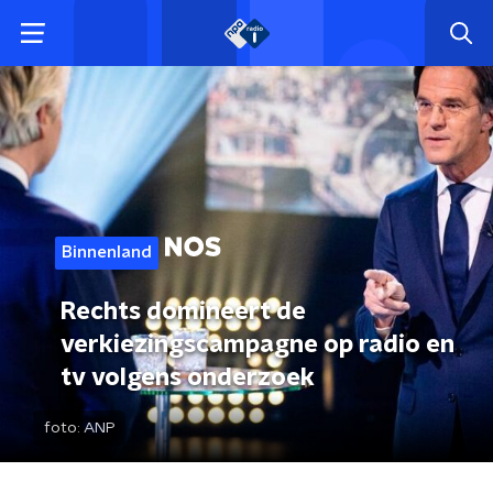
Binnenland
Rechts domineert de
verkiezingscampagne op radio en
tv volgens onderzoek
foto:
ANP