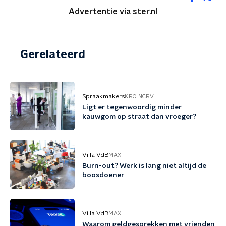
Advertentie via ster.nl
Gerelateerd
Spraakmakers
KRO-NCRV
Ligt er tegenwoordig minder
kauwgom op straat dan vroeger?
Villa VdB
MAX
Burn-out? Werk is lang niet altijd de
boosdoener
Villa VdB
MAX
Waarom geldgesprekken met vrienden