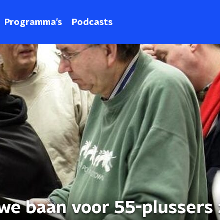
Programma's
Podcasts
we baan voor 55-plussers 