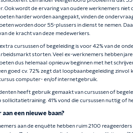
 solliciteren. Een ander veelgehoord probleem is dat 55
r. Ook wordt de ervaring van oudere werknemers niet 
eten harder worden aangepakt, vinden de ondervraa
eten worden door 55-plussers in dienst te nemen. Da
van de kracht van deze medewerkers.
extra cursussen of begeleiding is voor 42% van de ond
e arbeidsmarkt storten. Veel ex-werknemers hebben jare
moeten dus helemaal opnieuw beginnen met het schrijve
n een goed cv. 72% zegt dat loopbaanbegeleiding zinvol ka
 cursus computer- en/of internetgebruik.
enten heeft gebruik gemaakt van cursussen of begeleid
ollicitatietraining. 41% vond die cursussen nuttig of he
 aan een nieuwe baan?
lnemers aan de enquête hebben ruim 2100 reageerder