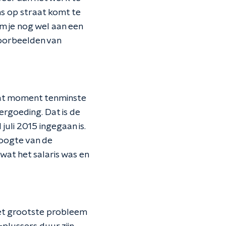
s op straat komt te
om je nog wel aan een
voorbeelden van
 dat moment tenminste
ergoeding. Dat is de
uli 2015 ingegaan is.
hoogte van de
 wat het salaris was en
het grootste probleem