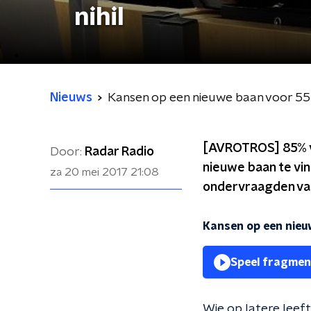
nihil
Nieuws
Kansen op een nieuwe baan voor 55-pl
[AVROTROS] 85% van
Door:
Radar Radio
nieuwe baan te vin
za 20 mei 2017
21:08
ondervraagden van
Kansen op een nieuw
Speel fragmen
Wie op latere leef