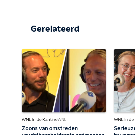
Gerelateerd
WNL In de Kantine
WNL In de
WNL
Zoons van omstreden
Serieuz