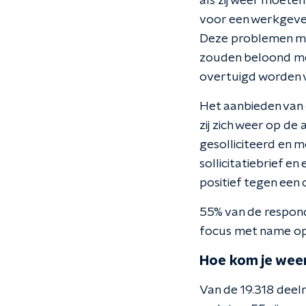
als zij weer moeten
voor een werkgeve
Deze problemen mo
zouden beloond mo
overtuigd worden 
Het aanbieden van 
zij zich weer op d
gesolliciteerd en 
sollicitatiebrief e
positief tegen een
55% van de respond
focus met name op s
Hoe kom je weer
Van de 19.318 dee