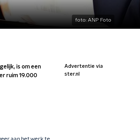
foto:
ANP Foto
Advertentie via
elijk, is om een
ster.nl
der ruim 19.000
weer aan het werk te