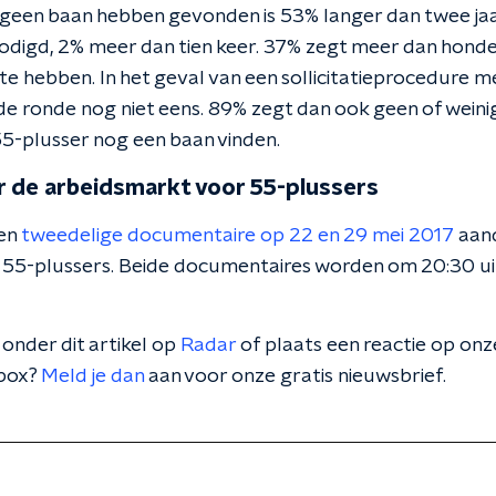
geen baan hebben gevonden is 53% langer dan twee jaa
nodigd, 2% meer dan tien keer. 37% zegt meer dan honder
te hebben. In het geval van een sollicitatieprocedure 
e ronde nog niet eens. 89% zegt dan ook geen of wein
55-plusser nog een baan vinden.
r de arbeidsmarkt voor 55-plussers
een
tweedelige documentaire op 22 en 29 mei 2017
aand
 55-plussers. Beide documentaires worden om 20:30 
onder dit artikel op
Radar
of plaats een reactie op on
lbox?
Meld je dan
aan voor onze gratis nieuwsbrief.