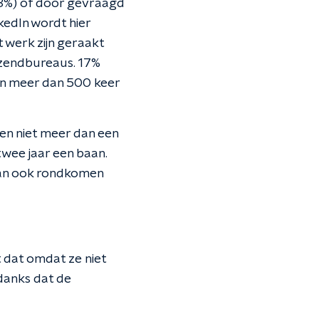
28%) of door gevraagd
kedIn wordt hier
werk zijn geraakt
itzendbureaus. 17%
an meer dan 500 keer
en niet meer dan een
wee jaar een baan.
 kan ook rondkomen
 dat omdat ze niet
danks dat de