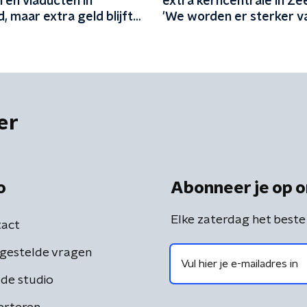
 en viaducten in
extra kerncentrale in Ze
d, maar extra geld blijft
'We worden er sterker v
lijk uit: 'In Friesland
e niet nog een jaartje
'
er
o
Abonneer je op o
Elke zaterdag het beste
act
gestelde vragen
de studio