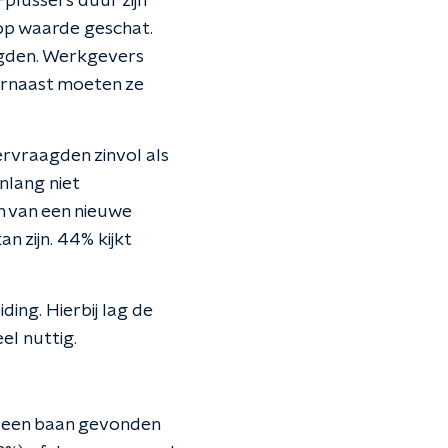
-plussers duur zijn
op waarde geschat.
gden. Werkgevers
arnaast moeten ze
ervraagden zinvol als
nlang niet
n van een nieuwe
n zijn. 44% kijkt
ing. Hierbij lag de
el nuttig.
s een baan gevonden