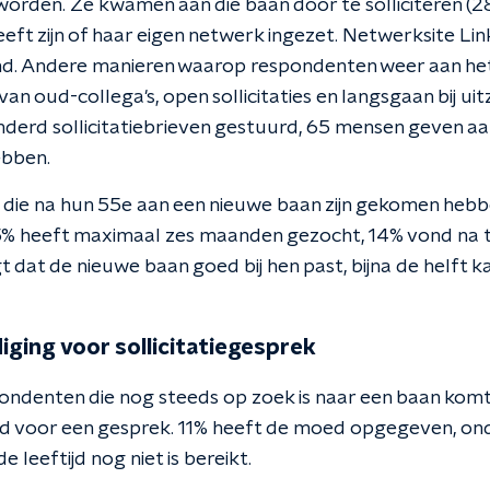
eworden. Ze kwamen aan die baan door te solliciteren (
heeft zijn of haar eigen netwerk ingezet. Netwerksite Lin
d. Andere manieren waarop respondenten weer aan het 
 van oud-collega's, open sollicitaties en langsgaan bij u
derd sollicitatiebrieven gestuurd, 65 mensen geven a
ebben.
die na hun 55e aan een nieuwe baan zijn gekomen hebb
% heeft maximaal zes maanden gezocht, 14% vond na t
 dat de nieuwe baan goed bij hen past, bijna de helft
iging voor sollicitatiegesprek
pondenten die nog steeds op zoek is naar een baan komt
d voor een gesprek. 11% heeft de moed opgegeven, on
 leeftijd nog niet is bereikt.