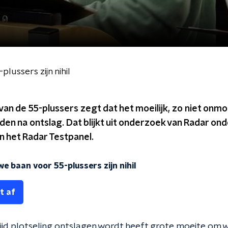
ussers zijn nihil
 de 55-plussers zegt dat het moeilijk, zo niet onmog
den na ontslag. Dat blijkt uit onderzoek van Radar on
 het Radar Testpanel.
e baan voor 55-plussers zijn nihil
t af
tijd plotseling ontslagen wordt heeft grote moeite om 