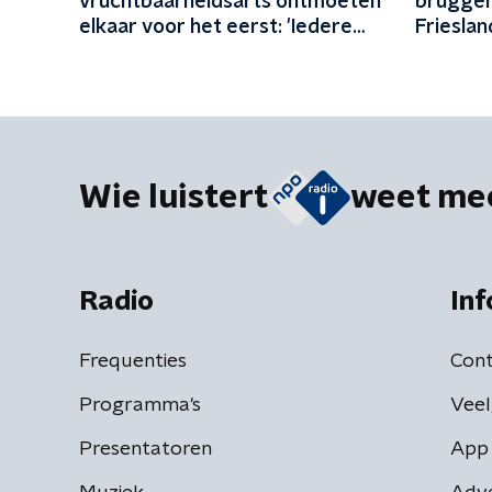
vruchtbaarheidsarts ontmoeten
bruggen
elkaar voor het eerst: 'Iedere
Frieslan
maand familie erbij'
vermoede
kunnen w
wachten
Wie luistert
weet me
Radio
Inf
Frequenties
Cont
Programma's
Veel
Presentatoren
App 