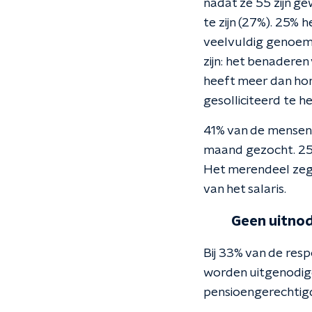
nadat ze 55 zijn g
te zijn (27%). 25% 
veelvuldig genoem
zijn: het benaderen
heeft meer dan hon
gesolliciteerd te h
41% van de mensen 
maand gezocht. 25
Het merendeel zegt
van het salaris.
Geen uitnod
Bij 33% van de res
worden uitgenodig
pensioengerechtigde