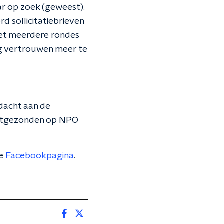
r op zoek (geweest).
d sollicitatiebrieven
met meerdere rondes
ig vertrouwen meer te
acht aan de
uitgezonden op NPO
ze
Facebookpagina
.