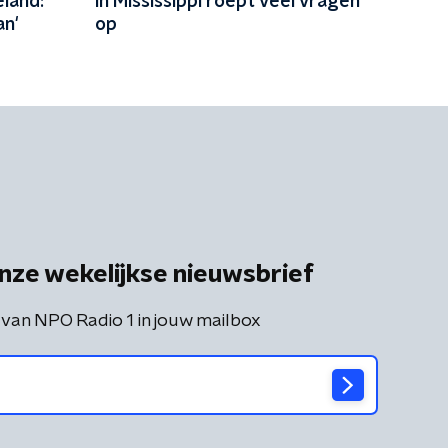
eland:
in Mississippi roept veel vragen
an'
op
nze wekelijkse nieuwsbrief
 van NPO Radio 1 in jouw mailbox