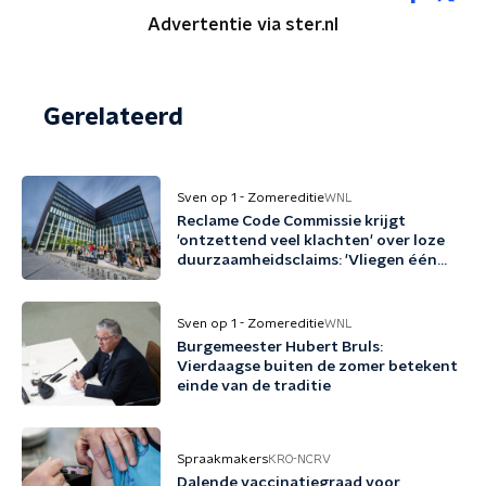
Advertentie via ster.nl
Gerelateerd
Sven op 1 - Zomereditie
WNL
Reclame Code Commissie krijgt
'ontzettend veel klachten' over loze
duurzaamheidsclaims: 'Vliegen één
keer per jaar met biobrandstof'
Sven op 1 - Zomereditie
WNL
Burgemeester Hubert Bruls:
Vierdaagse buiten de zomer betekent
einde van de traditie
Spraakmakers
KRO-NCRV
Dalende vaccinatiegraad voor