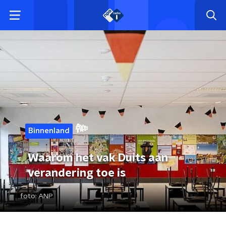
Binnenland
Waarom het vak Duits aan
verandering toe is
foto:
ANP