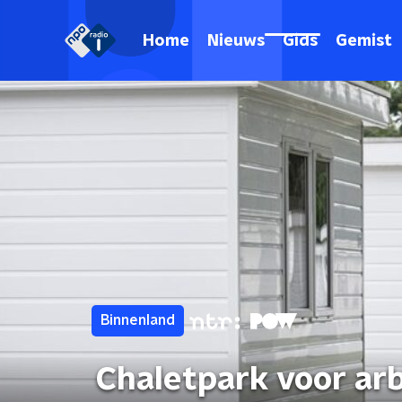
Home
Nieuws
Gids
Gemist
Binnenland
Chaletpark voor ar