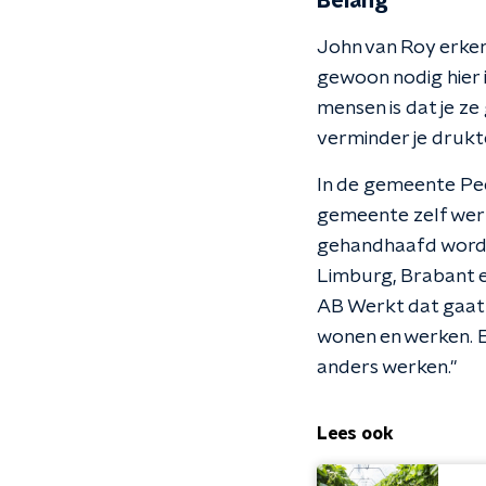
Belang
John van Roy erken
gewoon nodig hier 
mensen is dat je z
verminder je drukt
In de gemeente Pe
gemeente zelf werk
gehandhaafd wordt.
Limburg, Brabant en
AB Werkt dat gaat 
wonen en werken. En
anders werken."
Lees ook