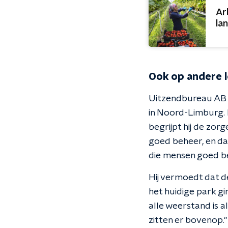
Ar
lan
Ook op andere l
Uitzendbureau AB W
in Noord-Limburg. 
begrijpt hij de zo
goed beheer, en da
die mensen goed be
Hij vermoedt dat d
het huidige park g
alle weerstand is 
zitten er bovenop."