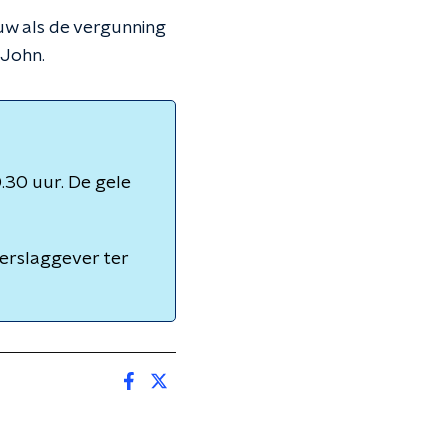
uw als de vergunning
 John.
.30 uur. De gele
Verslaggever ter