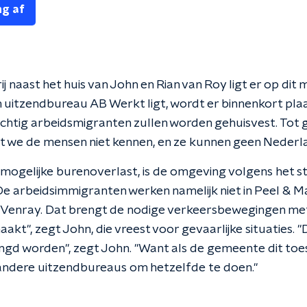
ng af
 naast het huis van John en Rian van Roy ligt er op di
aan uitzendbureau AB Werkt ligt, wordt er binnenkort p
chtig arbeidsmigranten zullen worden gehuisvest. Tot 
t we de mensen niet kennen, en ze kunnen geen Nederlan
ogelijke burenoverlast, is de omgeving volgens het stel
De arbeidsimmigranten werken namelijk niet in Peel & Ma
 Venray. Dat brengt de nodige verkeersbewegingen met z
akt", zegt John, die vreest voor gevaarlijke situaties. 
ngd worden", zegt John. "Want als de gemeente dit toe
andere uitzendbureaus om hetzelfde te doen."