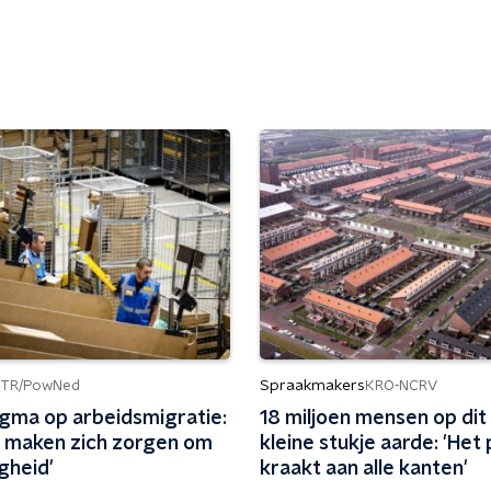
Spraakmakers
TR/PowNed
KRO-NCRV
igma op arbeidsmigratie:
18 miljoen mensen op dit
 maken zich zorgen om
kleine stukje aarde: 'Het 
igheid'
kraakt aan alle kanten'