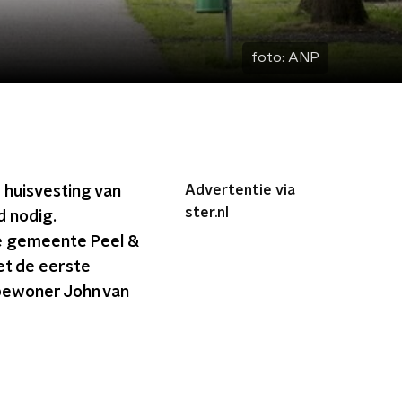
foto:
ANP
Advertentie via
 huisvesting van
ster.nl
d nodig.
de gemeente Peel &
et de eerste
 bewoner John van