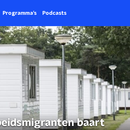
Programma's
Podcasts
beidsmigranten baart