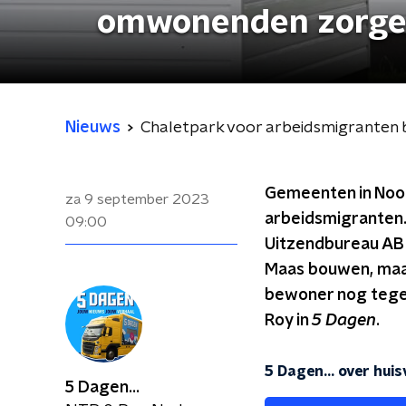
omwonenden zorg
Nieuws
Chaletpark voor arbeidsmigranten
Gemeenten in Noor
za 9 september 2023
arbeidsmigranten.
09:00
Uitzendbureau AB 
Maas bouwen, maar
bewoner nog tegen
Roy in
5 Dagen
.
5 Dagen... over hu
5 Dagen...