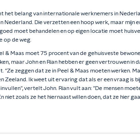
t het belang van internationale werknemers in Nederl
in Nederland. Die verzetten een hoop werk, maar mijn e
e goed moet behandelen en op eigen locatie moet huisve
e op de weg.
el & Maas moet 75 procent van de gehuisveste bewoner
en, maar John en Rian hebben er geen vertrouwen in da
 "Ze zeggen dat ze in Peel & Maas moeten werken. Maa
 Zeeland. Ik weet uit ervaring dat als er een vraag is 
invullen", vertelt John. Rian vult aan: "De mensen moet
 niet zoals ze het hiernaast willen doen, dat ze hier g