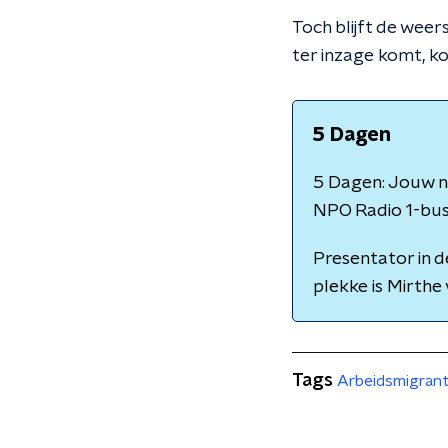
Toch blijft de wee
ter inzage komt, k
5 Dagen
5 Dagen: Jouw ni
NPO Radio 1-bus 
Presentator in d
plekke is Mirthe 
Tags
Arbeidsmigran