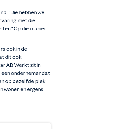
and. "Die hebben we
rvaring met die
sten." Op die manier
s ook in de
t dit ook
r AB Werkt zit in
bij een ondernemer dat
en op dezelfde plek
aan wonen en ergens