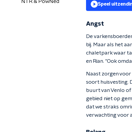
NTR & PowNed
Speel uitzendi
Angst
De varkensboerderij
bij. Maar als het 
chaletpark waar ta
en Rian. "Ook omda
Naast zorgen voor m
soort huisvesting. 
buurt van Venlo of
gebied niet op gema
dat we straks omri
verwachting voor 