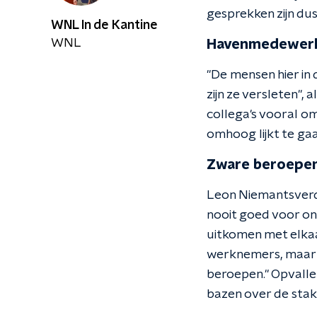
gesprekken zijn du
WNL In de Kantine
WNL
Havenmedewer
"De mensen hier in 
zijn ze versleten",
collega's vooral o
omhoog lijkt te gaan
Zware beroepe
Leon Niemantsverdri
nooit goed voor on
uitkomen met elka
werknemers, maar da
beroepen." Opvalle
bazen over de staki