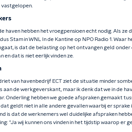
s vastgelopen.
kers
de haven hebben het vroegpensioen echt nodig. Als ze de
 aldus Stam in WNL In de Kantine op NPO Radio 1. Waar he
mgaat, is dat de belasting op het ontvangen geld onder
 en dat is niet eerlijk vinden ze.
n
et van havenbedrijf ECT ziet de situatie minder somber 
s aan de werkgeverskant, maar ik denk dat we in de ha
ar. Onderling hebben we goede afspraken gemaakt tus
t geldt niet in alle andere gevallen waarbij er sprake 
nd is dat de werknemers wel duidelijke afspraken he
ng: "Ja wij kunnen ons vinden in het tijdstip waarop er g