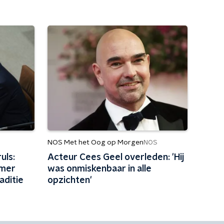
NOS Met het Oog op Morgen
NOS
uls:
Acteur Cees Geel overleden: 'Hij
omer
was onmiskenbaar in alle
aditie
opzichten'