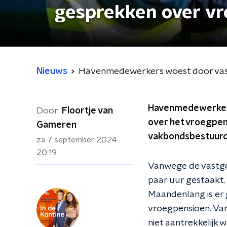
gesprekken over vro
Nieuws
Havenmedewerkers woest door vastg
Havenmedewerkers
Door:
Floortje van
over het vroegpens
Gameren
vakbondsbestuurde
za 7 september 2024
20:19
Vanwege de vastge
paar uur gestaakt. 
Maandenlang is er 
vroegpensioen. Van
niet aantrekkelijk 