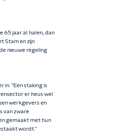
 65 jaar al halen, dan
t Stam en zijn
 de nieuwe regeling
in. "Een staking is
vensector er heus wel
sen werkgevers en
is van zware
bben gemaakt met hun
estaakt wordt."