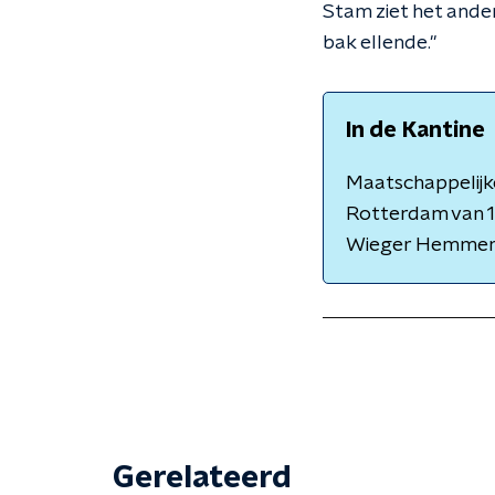
Stam ziet het ander
bak ellende."
In de Kantine
Maatschappelijke
Rotterdam van 1
Wieger Hemmer
Gerelateerd