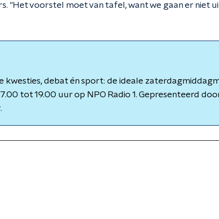
s. "Het voorstel moet van tafel, want we gaan er niet u
 kwesties, debat én sport: de ideale zaterdagmiddagmix
7.00 tot 19.00 uur op NPO Radio 1. Gepresenteerd door
.