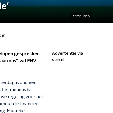
e'
foto:
anp
de'
Advertentie via
elopen gesprekken
ster.nl
aan ons", vat FNV
aterdagavond een
t het menens is.
uwe regeling voor het
mdat die financieel
ing. Maar die