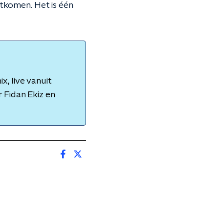
itkomen. Het is één
, live vanuit
 Fidan Ekiz en