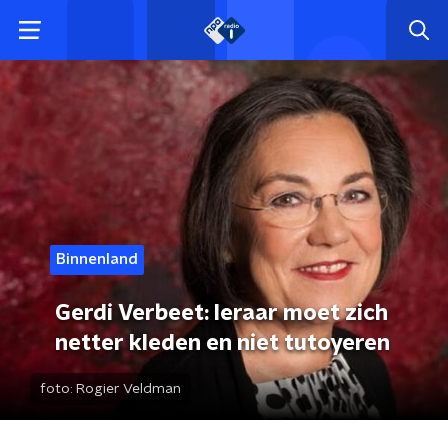
Binnenland
Gerdi Verbeet: leraar moet zich
netter kleden en niet tutoyeren
foto:
Rogier Veldman