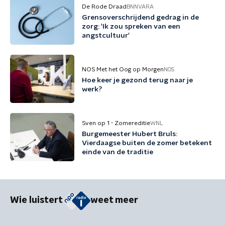
De Rode Draad
BNNVARA
Grensoverschrijdend gedrag in de
zorg: 'Ik zou spreken van een
angstcultuur'
NOS Met het Oog op Morgen
NOS
Hoe keer je gezond terug naar je
werk?
Sven op 1 - Zomereditie
WNL
Burgemeester Hubert Bruls:
Vierdaagse buiten de zomer betekent
einde van de traditie
Wie luistert
weet meer