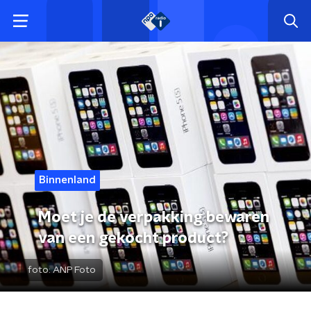
Binnenland
Moet je de verpakking bewaren
van een gekocht product?
foto:
ANP Foto